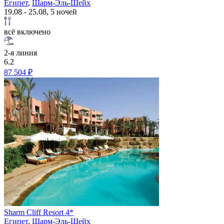
Египет
,
Шарм-Эль-Шейх
19.08 - 25.08, 5 ночей
всё включено
2-я линия
6.2
87 504 ₽
Sharm Cliff Resort 4*
Египет
,
Шарм-Эль-Шейх