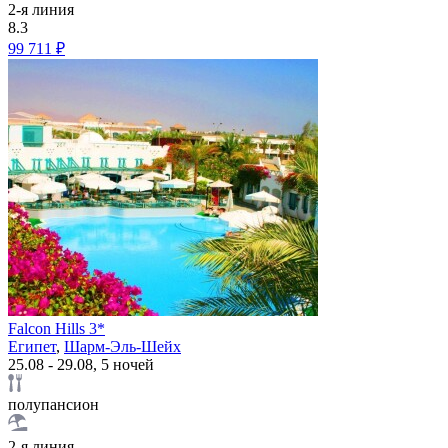
2-я линия
8.3
99 711 ₽
Falcon Hills 3*
Египет
,
Шарм-Эль-Шейх
25.08 - 29.08, 5 ночей
полупансион
2-я линия