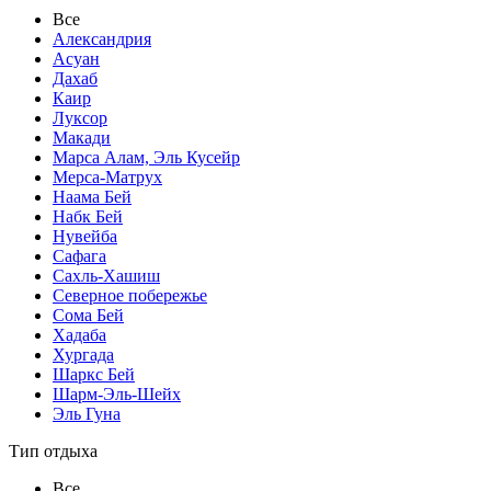
Все
Александрия
Асуан
Дахаб
Каир
Луксор
Макади
Марса Алам, Эль Кусейр
Мерса-Матрух
Наама Бей
Набк Бей
Нувейба
Сафага
Сахль-Хашиш
Северное побережье
Сома Бей
Хадаба
Хургада
Шаркс Бей
Шарм-Эль-Шейх
Эль Гуна
Тип отдыха
Все