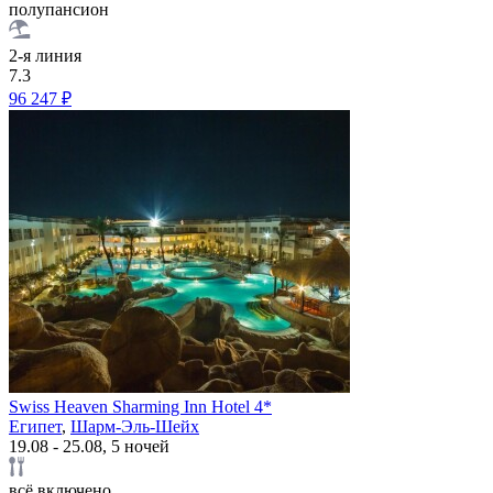
полупансион
2-я линия
7.3
96 247 ₽
Swiss Heaven Sharming Inn Hotel 4*
Египет
,
Шарм-Эль-Шейх
19.08 - 25.08, 5 ночей
всё включено