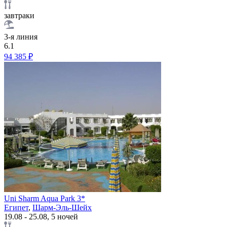
завтраки
3-я линия
6.1
94 385 ₽
Uni Sharm Aqua Park 3*
Египет
,
Шарм-Эль-Шейх
19.08 - 25.08, 5 ночей