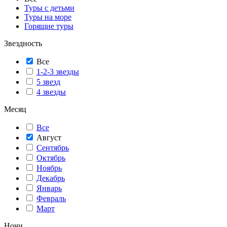
Туры с детьми
Туры на море
Горящие туры
Звездность
Все
1-2-3 звезды
5 звезд
4 звезды
Месяц
Все
Август
Сентябрь
Октябрь
Ноябрь
Декабрь
Январь
Февраль
Март
Ночи