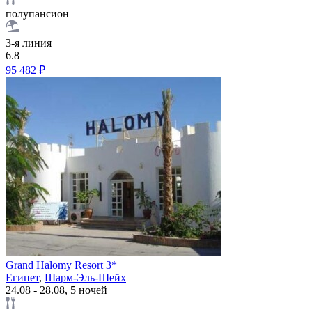
полупансион
3-я линия
6.8
95 482 ₽
Grand Halomy Resort 3*
Египет
,
Шарм-Эль-Шейх
24.08 - 28.08, 5 ночей