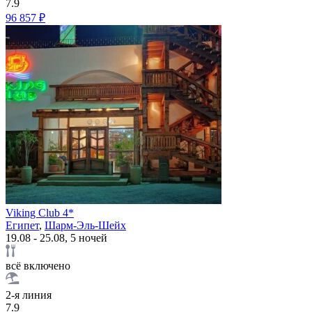
7.9
96 857 ₽
Viking Club 4*
Египет
,
Шарм-Эль-Шейх
19.08 - 25.08, 5 ночей
всё включено
2-я линия
7.9