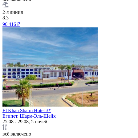
2-я линия
8.3
96 416 ₽
El Khan Sharm Hotel 3*
Египет
,
Шарм-Эль-Шейх
25.08 - 29.08, 5 ночей
всё включено