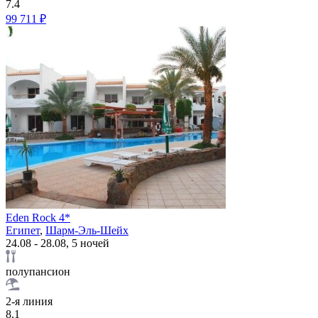
7.4
99 711 ₽
Eden Rock 4*
Египет
,
Шарм-Эль-Шейх
24.08 - 28.08, 5 ночей
полупансион
2-я линия
8.1