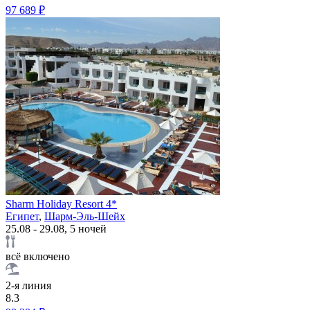
97 689 ₽
Sharm Holiday Resort 4*
Египет
,
Шарм-Эль-Шейх
25.08 - 29.08, 5 ночей
всё включено
2-я линия
8.3