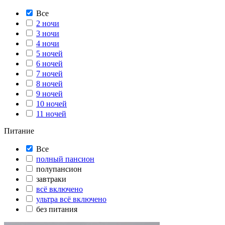
Все
2 ночи
3 ночи
4 ночи
5 ночей
6 ночей
7 ночей
8 ночей
9 ночей
10 ночей
11 ночей
Питание
Все
полный пансион
полупансион
завтраки
всё включено
ультра всё включено
без питания