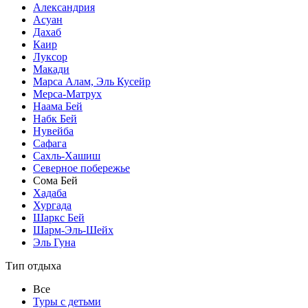
Александрия
Асуан
Дахаб
Каир
Луксор
Макади
Марса Алам, Эль Кусейр
Мерса-Матрух
Наама Бей
Набк Бей
Нувейба
Сафага
Сахль-Хашиш
Северное побережье
Сома Бей
Хадаба
Хургада
Шаркс Бей
Шарм-Эль-Шейх
Эль Гуна
Тип отдыха
Все
Туры с детьми