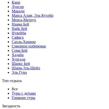
Каир
Луксор
Макади
Марса Алам, Эль Кусейр
Мерса-Матрух
Наама Бей
Набк Бей
Нувейба
Сафага
Сахль-Хашиш
Северное побережье
Сома Бей
Хадаба
Хургада
Шаркс Бей
Шарм-Эль-Шейх
Эль Гуна
Тип отдыха
Все
Туры с детьми
Горящие туры
Звездность