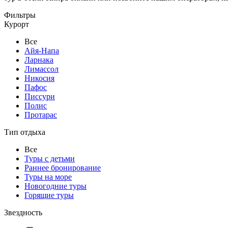
Фильтры
Курорт
Все
Айя-Напа
Ларнака
Лимассол
Никосия
Пафос
Писсури
Полис
Протарас
Тип отдыха
Все
Туры с детьми
Раннее бронирование
Туры на море
Новогодние туры
Горящие туры
Звездность