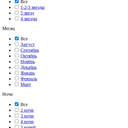
Все
1-2-3 звезды
5 звезд
4 звезды
Месяц
Все
Август
Сентябрь
Октябрь
Ноябрь
Декабрь
Январь
Февраль
Март
Ночи
Все
2 ночи
3 ночи
4 ночи
5 ночей