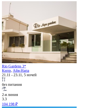
Rio Gardens 3*
Кипр
,
Айя-Напа
21.11 - 23.11, 5 ночей
без питания
2-я линия
3.3
104 198 ₽