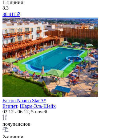
1-я линия
8.3
86 411 ₽
Falcon Naama Star 3*
Египет
,
Шарм-Эль-Шейх
02.12 - 06.12, 5 ночей
полупансион
2-я линия