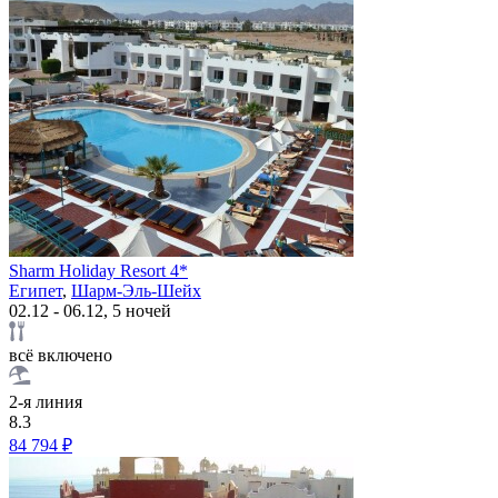
Sharm Holiday Resort 4*
Египет
,
Шарм-Эль-Шейх
02.12 - 06.12, 5 ночей
всё включено
2-я линия
8.3
84 794 ₽