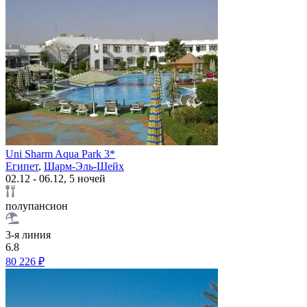
Uni Sharm Aqua Park 3*
Египет
,
Шарм-Эль-Шейх
02.12 - 06.12, 5 ночей
полупансион
3-я линия
6.8
80 226 ₽