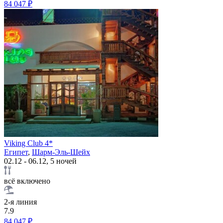
84 047 ₽
Viking Club 4*
Египет
,
Шарм-Эль-Шейх
02.12 - 06.12, 5 ночей
всё включено
2-я линия
7.9
84 047 ₽