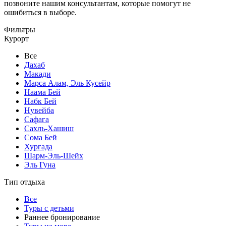
позвоните нашим консультантам, которые помогут не
ошибиться в выборе.
Фильтры
Курорт
Все
Дахаб
Макади
Марса Алам, Эль Кусейр
Наама Бей
Набк Бей
Нувейба
Сафага
Сахль-Хашиш
Сома Бей
Хургада
Шарм-Эль-Шейх
Эль Гуна
Тип отдыха
Все
Туры с детьми
Раннее бронирование