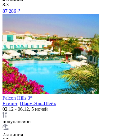
8.3
87 286 ₽
Falcon Hills 3*
Египет
,
Шарм-Эль-Шейх
02.12 - 06.12, 5 ночей
полупансион
2-я линия