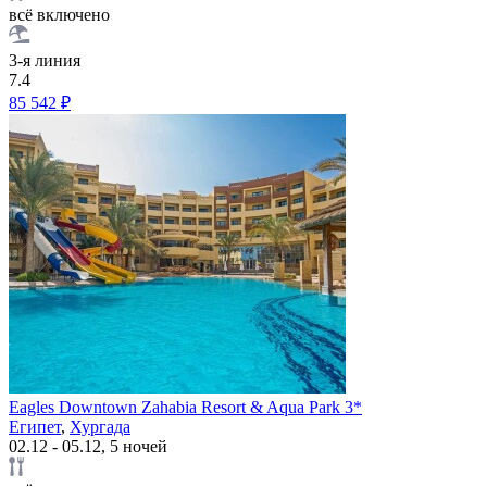
всё включено
3-я линия
7.4
85 542 ₽
Eagles Downtown Zahabia Resort & Aqua Park 3*
Египет
,
Хургада
02.12 - 05.12, 5 ночей