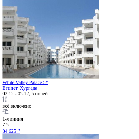
White Valley Palace 5*
Египет
,
Хургада
02.12 - 05.12, 5 ночей
всё включено
1-я линия
7.5
84 625 ₽