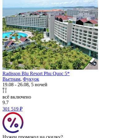
Radisson Blu Resort Phu Quoc 5*
Вьетнам
,
Фукуок
19.08 - 26.08, 5 ночей
всё включено
9.7
301 519 ₽
Нужен промокод на скидку?