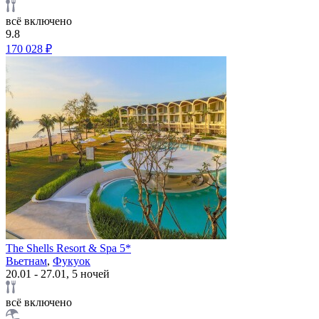
всё включено
9.8
170 028 ₽
The Shells Resort & Spa 5*
Вьетнам
,
Фукуок
20.01 - 27.01, 5 ночей
всё включено