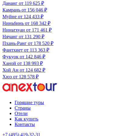
Дананг
от 119 625 ₽
Камрань
от 156 046 ₽
Муйне
от 124 433 ₽
Ниньбинь
от 168 342 ₽
Ниньтхуан
от 171 461 ₽
Нячанг
от 131 290 ₽
Пхань-Ранг
от 178 520 ₽
Фантхиет
от 113 363 ₽
Фукуок
от 142 846 ₽
Ханой
от 138 993 ₽
Хой Ан
от 124 682 ₽
Хюэ
от 128 578 ₽
Горящие туры
Страны
Отели
Как купить
Контакты
+7 (495) 419-32-31