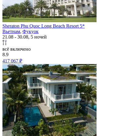
Sheraton Phu Quoc Long Beach Resort 5*
Вьетнам
,
Фукуок
21.08 - 30.08, 5 ночей
всё включено
8.9
417 067 ₽