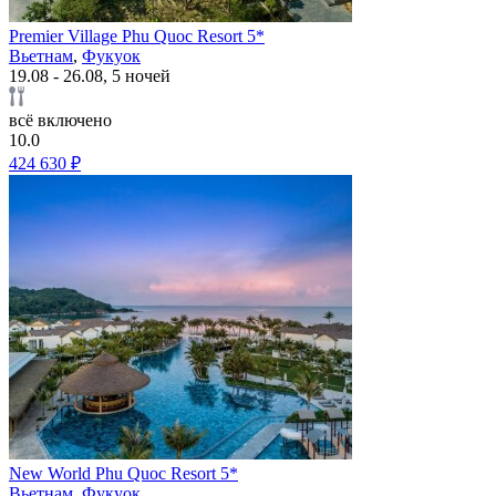
Premier Village Phu Quoc Resort 5*
Вьетнам
,
Фукуок
19.08 - 26.08, 5 ночей
всё включено
10.0
424 630 ₽
New World Phu Quoc Resort 5*
Вьетнам
,
Фукуок