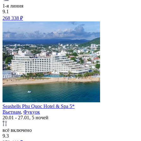
1-я линия
9.1
268 338 ₽
Seashells Phu Quoc Hotel & Spa 5*
Вьетнам
,
Фукуок
20.01 - 27.01, 5 ночей
всё включено
9.3