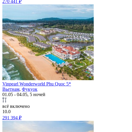
270 441 ₽
Vinpearl Wonderworld Phu Quoc 5*
Вьетнам
,
Фукуок
01.05 - 04.05, 5 ночей
всё включено
10.0
291 394 ₽