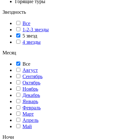
Горящие туры
Звездность
Все
1-2-3 звезды
5 звезд
4 звезды
Месяц
Все
Август
Сентябрь
Октябрь
Ноябрь
Декабрь
Январь
Февраль
Март
Апрель
Май
Ночи