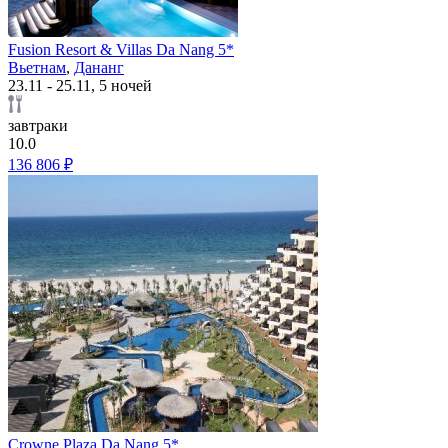
Fusion Resort & Villas Da Nang 5*
Вьетнам
,
Дананг
23.11 - 25.11, 5 ночей
завтраки
10.0
136 806 ₽
Crowne Plaza Da Nang 5*