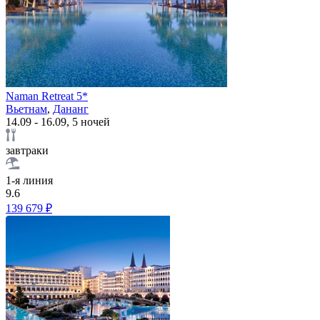
Naman Retreat 5*
Вьетнам
,
Дананг
14.09 - 16.09, 5 ночей
завтраки
1-я линия
9.6
139 679 ₽