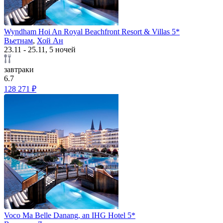
Wyndham Hoi An Royal Beachfront Resort & Villas 5*
Вьетнам
,
Хой Ан
23.11 - 25.11, 5 ночей
завтраки
6.7
128 271 ₽
Voco Ma Belle Danang, an IHG Hotel 5*