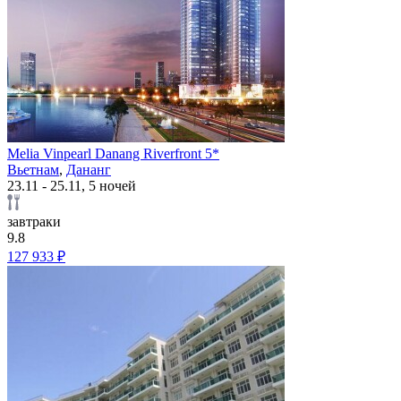
Melia Vinpearl Danang Riverfront 5*
Вьетнам
,
Дананг
23.11 - 25.11, 5 ночей
завтраки
9.8
127 933 ₽