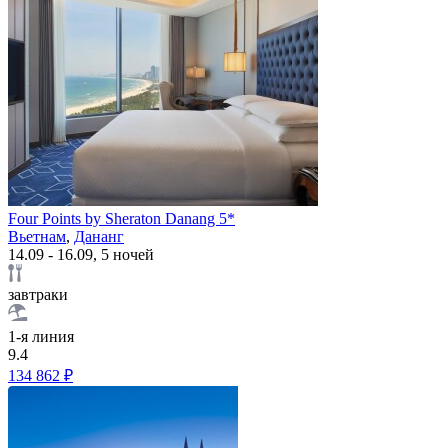
Four Points by Sheraton Danang 5*
Вьетнам
,
Дананг
14.09 - 16.09, 5 ночей
завтраки
1-я линия
9.4
134 862 ₽