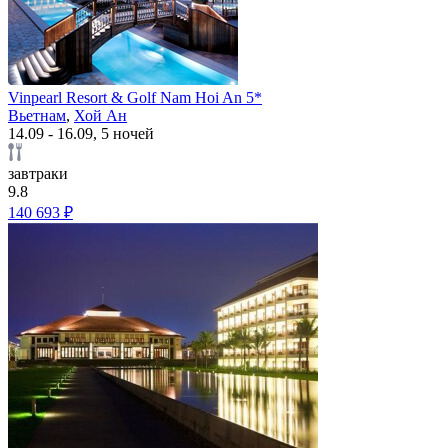
Vinpearl Resort & Golf Nam Hoi An 5*
Вьетнам
,
Хой Ан
14.09 - 16.09, 5 ночей
завтраки
9.8
140 693 ₽