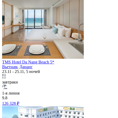
TMS Hotel Da Nang Beach 5*
Вьетнам
,
Дананг
23.11 - 25.11, 5 ночей
завтраки
1-я линия
9.8
126 328 ₽