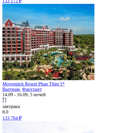
133 172 ₽
Movenpick Resort Phan Thiet 5*
Вьетнам
,
Фантхиет
14.09 - 16.09, 5 ночей
завтраки
8.0
133 764 ₽