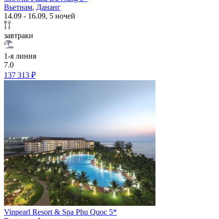
Вьетнам
,
Дананг
14.09 - 16.09, 5 ночей
завтраки
1-я линия
7.0
137 313 ₽
Vinpearl Resort & Spa Phu Quoc 5*