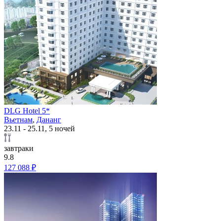
DLG Hotel 5*
Вьетнам
,
Дананг
23.11 - 25.11, 5 ночей
завтраки
9.8
127 088 ₽