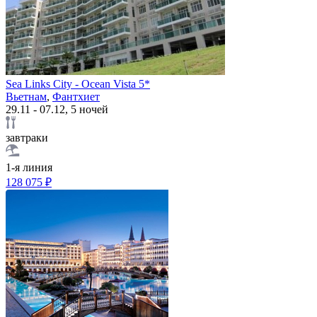
Sea Links City - Ocean Vista 5*
Вьетнам
,
Фантхиет
29.11 - 07.12, 5 ночей
завтраки
1-я линия
128 075 ₽