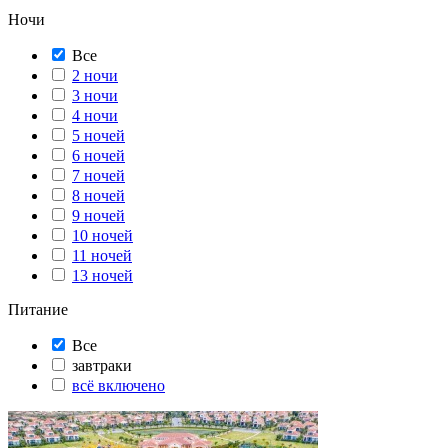
Ночи
Все
2 ночи
3 ночи
4 ночи
5 ночей
6 ночей
7 ночей
8 ночей
9 ночей
10 ночей
11 ночей
13 ночей
Питание
Все
завтраки
всё включено