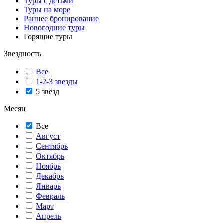
Туры с детьми
Туры на море
Раннее бронирование
Новогодние туры
Горящие туры
Звездность
Все
1-2-3 звезды
5 звезд
Месяц
Все
Август
Сентябрь
Октябрь
Ноябрь
Декабрь
Январь
Февраль
Март
Апрель