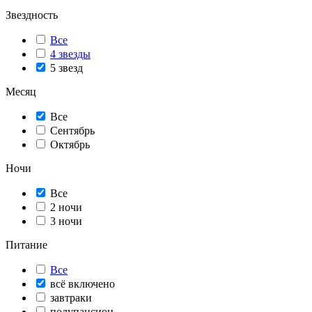
Звездность
Все
4 звезды
5 звезд
Месяц
Все
Сентябрь
Октябрь
Ночи
Все
2 ночи
3 ночи
Питание
Все
всё включено
завтраки
полупансион