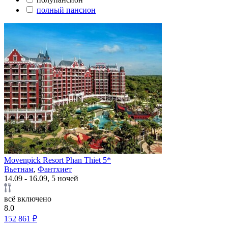
полный пансион
Movenpick Resort Phan Thiet 5*
Вьетнам
,
Фантхиет
14.09 - 16.09, 5 ночей
всё включено
8.0
152 861 ₽