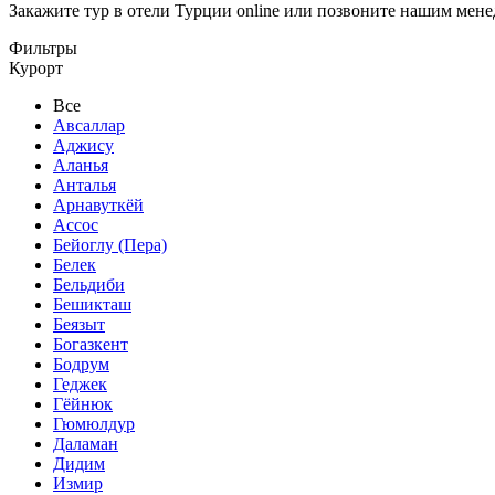
Закажите тур в отели Турции online или позвоните нашим мен
Фильтры
Курорт
Все
Авсаллар
Аджису
Аланья
Анталья
Арнавуткёй
Ассос
Бейоглу (Пера)
Белек
Бельдиби
Бешикташ
Беязыт
Богазкент
Бодрум
Геджек
Гёйнюк
Гюмюлдур
Даламан
Дидим
Измир