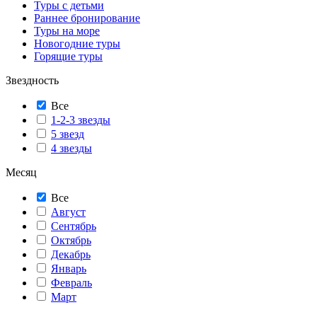
Туры с детьми
Раннее бронирование
Туры на море
Новогодние туры
Горящие туры
Звездность
Все
1-2-3 звезды
5 звезд
4 звезды
Месяц
Все
Август
Сентябрь
Октябрь
Декабрь
Январь
Февраль
Март