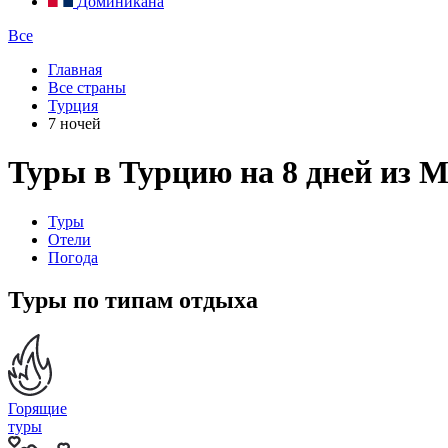
Доминикана
Все
Главная
Все страны
Турция
7 ночей
Туры в Турцию на 8 дней из 
Туры
Отели
Погода
Туры по типам отдыха
Горящие
туры