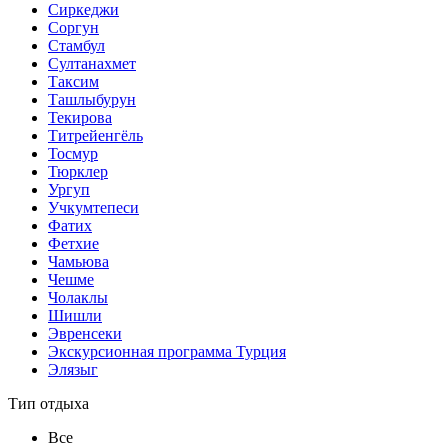
Сиркеджи
Соргун
Стамбул
Султанахмет
Таксим
Ташлыбурун
Текирова
Титрейенгёль
Тосмур
Тюрклер
Ургуп
Учкумтепеси
Фатих
Фетхие
Чамьюва
Чешме
Чолаклы
Шишли
Эвренсеки
Экскурсионная программа Турция
Элязыг
Тип отдыха
Все