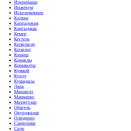
Илерибаши
Инжекум
Искелемевкии
Кадрие
Каппадокия
Каргыджак
Кемер
Кестель
Кизилагач
Кизилот
Кириш
Конаклы
Коньяалты
Кумкой
Кунду
Кушадасы
Лара
Манавгат
Мармарис
Махмутлар
Обагель
Окурджалар
Олюдениз
Саригерме
Сиде