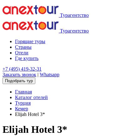
Турагентство
Турагентство
Горящие туры
Страны
Отели
Где купить
+7 (495) 419-32-31
Заказать звонок
|
Whatsapp
Подобрать тур
Главная
Каталог отелей
Турция
Кемер
Elijah Hotel 3*
Elijah Hotel 3*