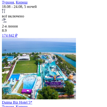
Турция
,
Кириш
18.08 - 24.08, 5 ночей
всё включено
2-я линия
8.9
174 842 ₽
Daima Biz Hotel 5*
Турция
,
Кириш