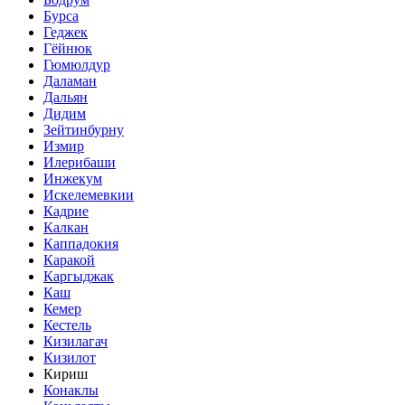
Бурса
Геджек
Гёйнюк
Гюмюлдур
Даламан
Дальян
Дидим
Зейтинбурну
Измир
Илерибаши
Инжекум
Искелемевкии
Кадрие
Калкан
Каппадокия
Каракой
Каргыджак
Каш
Кемер
Кестель
Кизилагач
Кизилот
Кириш
Конаклы