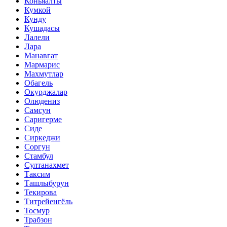
Коньяалты
Кумкой
Кунду
Кушадасы
Лалели
Лара
Манавгат
Мармарис
Махмутлар
Обагель
Окурджалар
Олюдениз
Самсун
Саригерме
Сиде
Сиркеджи
Соргун
Стамбул
Султанахмет
Таксим
Ташлыбурун
Текирова
Титрейенгёль
Тосмур
Трабзон