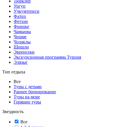
Тюрклер
Ургуп
Учкумтепеси
Фатих
Фетхие
Финике
Чамьюва
Чешме
Чолаклы
Шишли
Эвренсеки
Экскурсионная программа Турция
Элязыг
Тип отдыха
Все
Туры с детьми
Раннее бронирование
Туры на море
Горящие туры
Звездность
Все