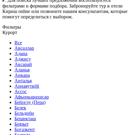
₽. Для поиска лучших предложений воспользуйтесь
фильтрами и формами подбора. Забронируйте тур в отели
Кириш online или позвоните нашим консультантам, которые
помогут определиться с выбором.
Фильтры
Курорт
Все
Авсаллар
Адана
Аджису
Аксарай
Аланья
Анкара
Анталья
Арнавуткёй
Ассос
Афьонкарахисар
Бейоглу (Пера)
Белек
Бельдиби
Бешикташ
Беязыт
Богазкент
Бодрум