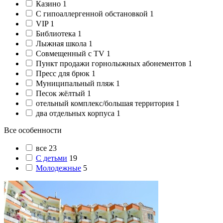
Казино
1
C гипоаллергенной обстановкой
1
VIP
1
Библиотека
1
Лыжная школа
1
Совмещенный с TV
1
Пункт продажи горнолыжных абонементов
1
Пресс для брюк
1
Муниципальный пляж
1
Песок жёлтый
1
отельный комплекс/большая территория
1
два отдельных корпуса
1
Все особенности
все
23
С детьми
19
Молодежные
5