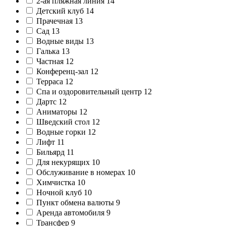
2-ая пляжная линия
14
Детский клуб
14
Прачечная
13
Сад
13
Водные виды
13
Галька
13
Частная
12
Конференц-зал
12
Терраса
12
Спа и оздоровительный центр
12
Дартс
12
Аниматоры
12
Шведский стол
12
Водные горки
12
Лифт
11
Бильярд
11
Для некурящих
10
Обслуживание в номерах
10
Химчистка
10
Ночной клуб
10
Пункт обмена валюты
9
Аренда автомобиля
9
Трансфер
9