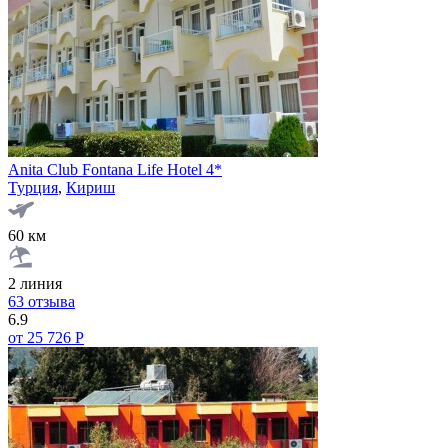
Anita Club Fontana Life Hotel 4*
Турция
,
Кириш
60 км
2 линия
63 отзыва
6.9
от 25 726 Р