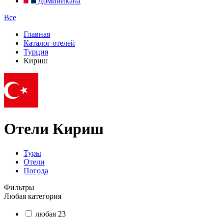
Доминикана
Все
Главная
Каталог отелей
Турция
Кириш
Отели Кириш
Туры
Отели
Погода
Фильтры
Любая категория
любая
23