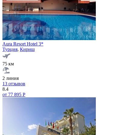
Aura Resort Hotel 3*
Турция
,
Кириш
75 км
2 линия
13 отзывов
8.4
от 77 895 Р