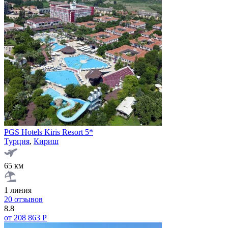
PGS Hotels Kiris Resort 5*
Турция
,
Кириш
65 км
1 линия
20 отзывов
8.8
от 208 863 Р