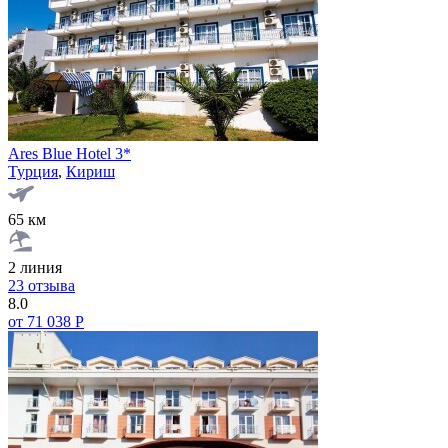
Ares Blue Hotel 3*
Турция
,
Кириш
65 км
2 линия
23 отзыва
8.0
от 71 038 Р