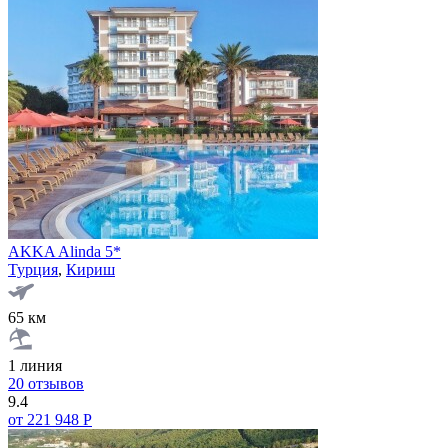
AKKA Alinda 5*
Турция
,
Кириш
65 км
1 линия
20 отзывов
9.4
от 221 948 Р