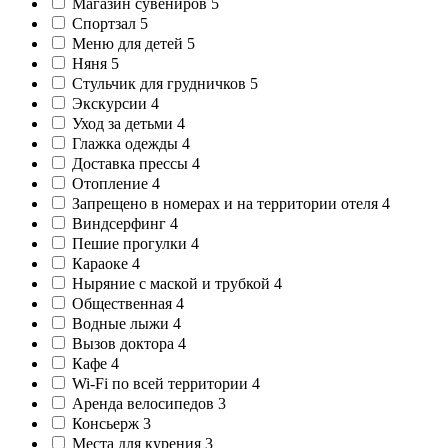
Магазин сувениров
5
Спортзал
5
Меню для детей
5
Няня
5
Стульчик для грудничков
5
Экскурсии
4
Уход за детьми
4
Глажка одежды
4
Доставка прессы
4
Отопление
4
Запрещено в номерах и на территории отеля
4
Виндсерфинг
4
Пешие прогулки
4
Караоке
4
Ныряние с маской и трубкой
4
Общественная
4
Водные лыжи
4
Вызов доктора
4
Кафе
4
Wi-Fi по всей территории
4
Аренда велосипедов
3
Консьерж
3
Места для курения
3