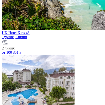
UK Hotel Kiris 4*
Турция
,
Кириш
2 линия
от 100 351 Р