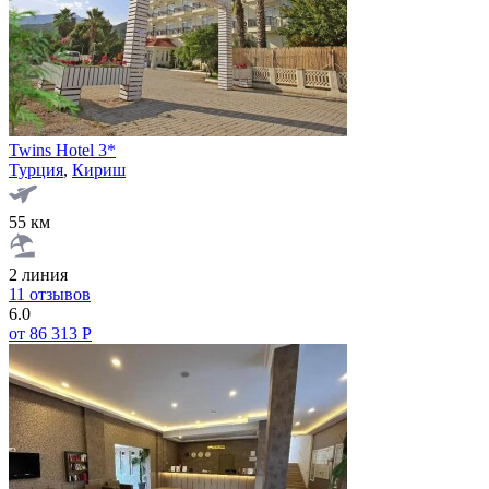
Twins Hotel 3*
Турция
,
Кириш
55 км
2 линия
11 отзывов
6.0
от 86 313 Р