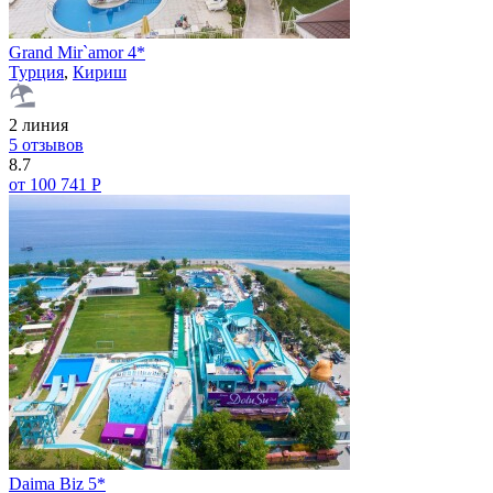
Grand Mir`amor 4*
Турция
,
Кириш
2 линия
5 отзывов
8.7
от 100 741 Р
Daima Biz 5*