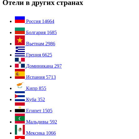
Отели в других странах
Россия
14664
Болгария
1685
Вьетнам
2986
Греция
6625
Доминикана
297
Испания
5713
Кипр
855
Куба
352
Египет
1505
Мальдивы
592
Мексика
1066