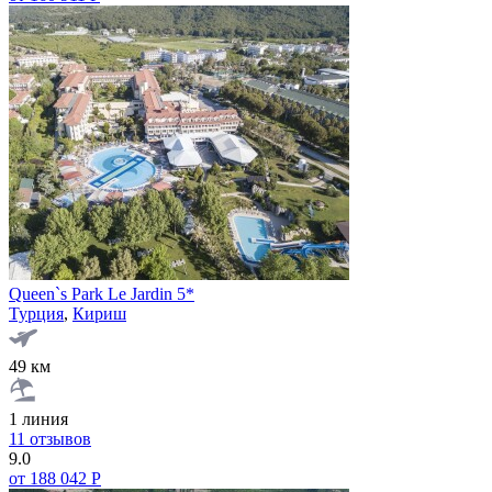
Queen`s Park Le Jardin 5*
Турция
,
Кириш
49 км
1 линия
11 отзывов
9.0
от 188 042 Р