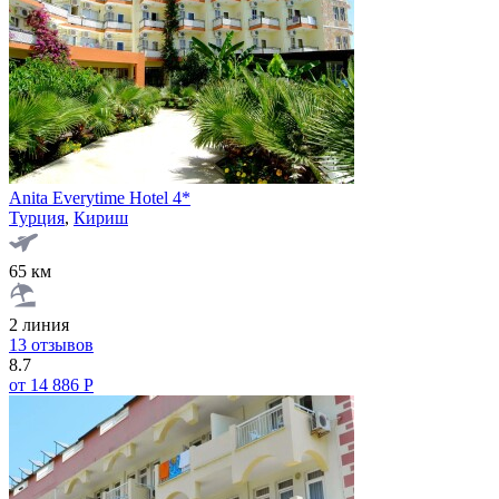
Anita Everytime Hotel 4*
Турция
,
Кириш
65 км
2 линия
13 отзывов
8.7
от 14 886 Р