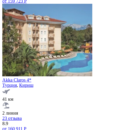
от 159 723 Р
Akka Claros 4*
Турция
,
Кириш
41 км
2 линия
23 отзыва
8.9
от 160 911 Р