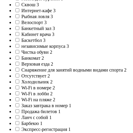
Сквош
3
Интернет-кафе
3
Рыбная ловля
3
Велоспорт
3
Банкетный зал
3
Кабинет врача
3
Баскетбол
3
независимые корпуса
3
Чистка обуви
2
Банкомат
2
Верховая езда
2
Снаряжение для занятий водными видами спорта
2
Отсутствует
2
Холодильник
2
Wi-Fi в номере
2
Wi-Fi в лобби
2
Wi-Fi на пляже
2
Заказ завтрака в номер
1
Продажа билетов
1
Ланч с собой
1
Барбекю
1
Экспресс-регистрация
1