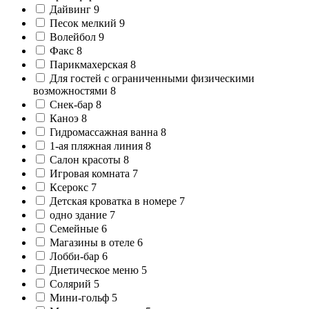
Дайвинг
9
Песок мелкий
9
Волейбол
9
Факс
8
Парикмахерская
8
Для гостей с ограниченными физическими
возможностями
8
Снек-бар
8
Каноэ
8
Гидромассажная ванна
8
1-ая пляжная линия
8
Салон красоты
8
Игровая комната
7
Ксерокс
7
Детская кроватка в номере
7
одно здание
7
Семейные
6
Магазины в отеле
6
Лобби-бар
6
Диетическое меню
5
Солярий
5
Мини-гольф
5