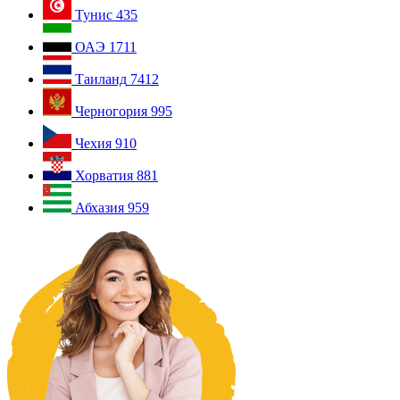
Тунис
435
ОАЭ
1711
Таиланд
7412
Черногория
995
Чехия
910
Хорватия
881
Абхазия
959