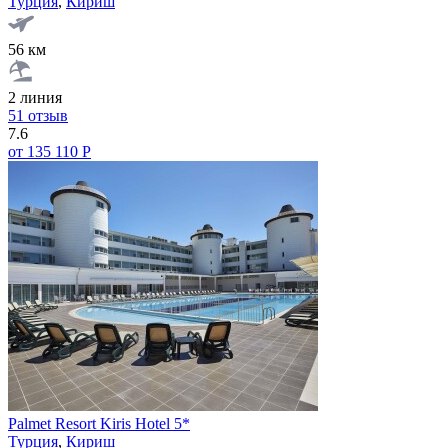
Турция
,
Кириш
56 км
2 линия
51 отзыв
7.6
от 135 110 Р
Palmet Resort Kiris Hotel 5*
Турция
,
Кириш