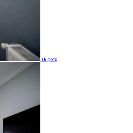
16
фото