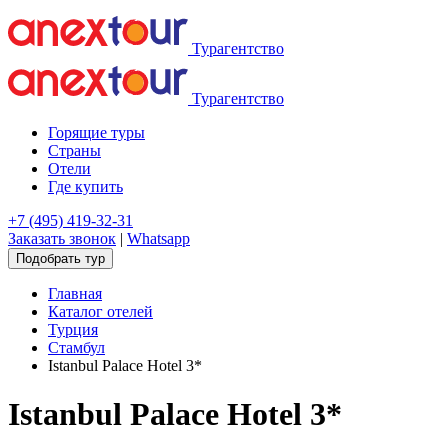
Турагентство
Турагентство
Горящие туры
Страны
Отели
Где купить
+7 (495) 419-32-31
Заказать звонок
|
Whatsapp
Подобрать тур
Главная
Каталог отелей
Турция
Стамбул
Istanbul Palace Hotel 3*
Istanbul Palace Hotel 3*