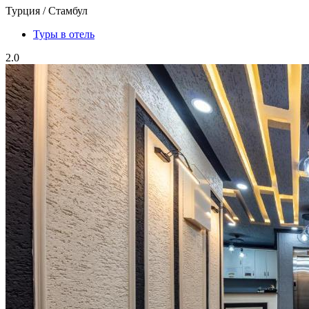
Турция / Стамбул
Туры в отель
2.0