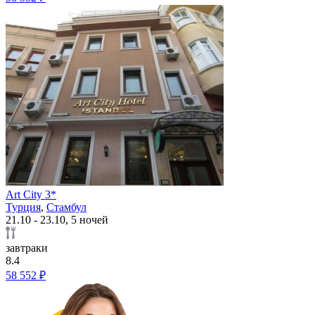
Art City 3*
Турция
,
Стамбул
21.10 - 23.10, 5 ночей
завтраки
8.4
58 552 ₽