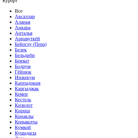
Курорт
Все
Авсаллар
Аланья
Анкара
Анталья
Арнавуткёй
Бейоглу (Пера)
Белек
Бельдиби
Беязыт
Бодрум
Гёйнюк
Инжекум
Каппадокия
Каргыджак
Кемер
Кестель
Кизилот
Кириш
Конаклы
Коньяалты
Кумкой
Кушадасы