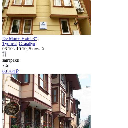
De Maree Hotel 3*
Турция
,
Стамбул
08.10 - 10.10, 5 ночей
завтраки
7.6
60 764 ₽