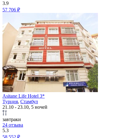
3.9
57 706 ₽
Asitane Life Hotel 3*
Турция
,
Стамбул
21.10 - 23.10, 5 ночей
завтраки
24 отзыва
5.3
58 552 ₽