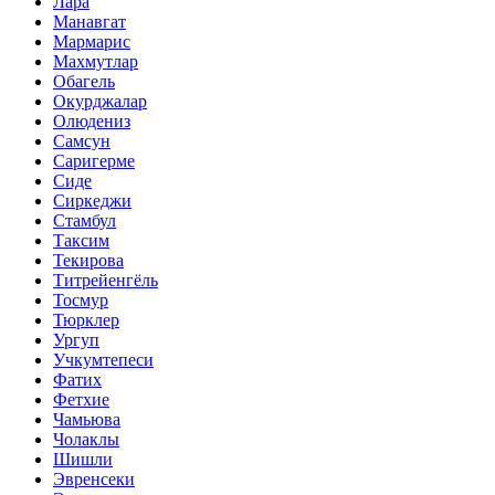
Лара
Манавгат
Мармарис
Махмутлар
Обагель
Окурджалар
Олюдениз
Самсун
Саригерме
Сиде
Сиркеджи
Стамбул
Таксим
Текирова
Титрейенгёль
Тосмур
Тюрклер
Ургуп
Учкумтепеси
Фатих
Фетхие
Чамьюва
Чолаклы
Шишли
Эвренсеки