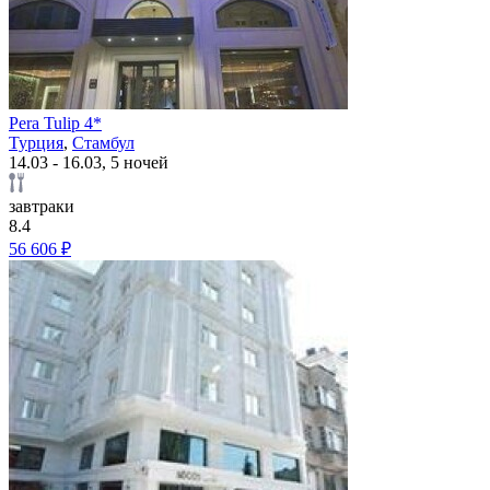
Pera Tulip 4*
Турция
,
Стамбул
14.03 - 16.03, 5 ночей
завтраки
8.4
56 606 ₽