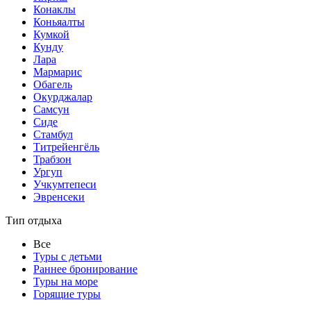
Конаклы
Коньяалты
Кумкой
Кунду
Лара
Мармарис
Обагель
Окурджалар
Самсун
Сиде
Стамбул
Титрейенгёль
Трабзон
Ургуп
Учкумтепеси
Эвренсеки
Тип отдыха
Все
Туры с детьми
Раннее бронирование
Туры на море
Горящие туры