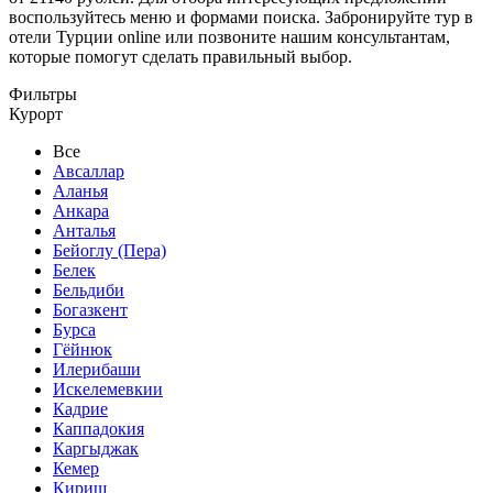
воспользуйтесь меню и формами поиска. Забронируйте тур в
отели Турции online или позвоните нашим консультантам,
которые помогут сделать правильный выбор.
Фильтры
Курорт
Все
Авсаллар
Аланья
Анкара
Анталья
Бейоглу (Пера)
Белек
Бельдиби
Богазкент
Бурса
Гёйнюк
Илерибаши
Искелемевкии
Кадрие
Каппадокия
Каргыджак
Кемер
Кириш