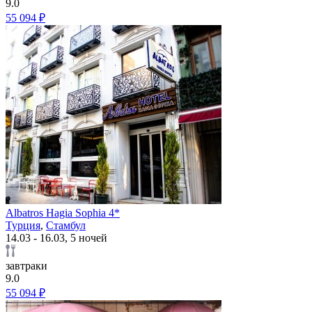
9.0
55 094 ₽
Albatros Hagia Sophia 4*
Турция
,
Стамбул
14.03 - 16.03, 5 ночей
завтраки
9.0
55 094 ₽