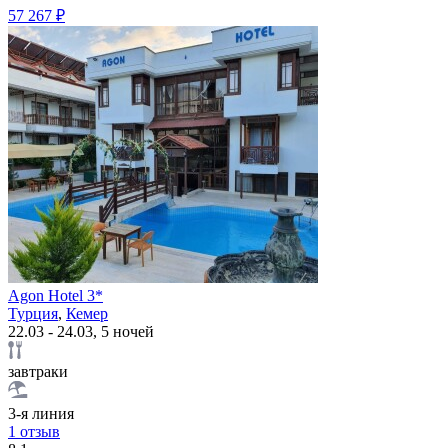
57 267 ₽
Agon Hotel 3*
Турция
,
Кемер
22.03 - 24.03, 5 ночей
завтраки
3-я линия
1 отзыв