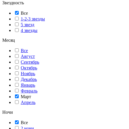
Звездность
Все
1-2-3 звезды
5 звезд
4 звезды
Месяц
Все
Август
Сентябрь
Октябрь
Ноябрь
Декабрь
Январь
Февраль
Март
Апрель
Ночи
Все
2 ночи