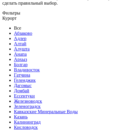
сделать правильный выбор.
Фильтры
Курорт
Все
Абзаково
Адлер
Алтай
Алушта
Анапа
Архыз
Болгар
Владивосток
Гатчина
Геленджик
Дагомыс
Домбай
Ессентуки
Железноводск
Зеленоградск
Кавказские Минеральные Воды
Казань
Калининград
Кисловодск