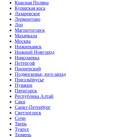
Красная Поляна
Куршская коса
Лазаревское
Лермонтово
Лоо
Магнитогорск
Махачкала
Москва
Нижнекамск
Нижний Новгород
Николаевка
Петергоф
Пионерский
Подмосковье, юго-запад
Приэльбрусье
Пушкин
Пятигорск
Республика Алтай
Саки
Санкт-Петербург
Светлогорск
Сочи
Тверь
Туапсе
Тюмень