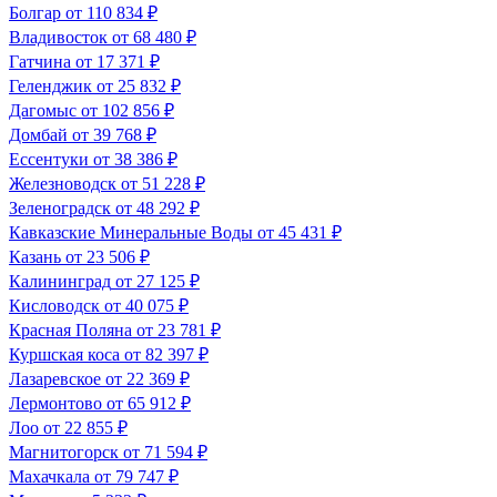
Болгар
от 110 834 ₽
Владивосток
от 68 480 ₽
Гатчина
от 17 371 ₽
Геленджик
от 25 832 ₽
Дагомыс
от 102 856 ₽
Домбай
от 39 768 ₽
Ессентуки
от 38 386 ₽
Железноводск
от 51 228 ₽
Зеленоградск
от 48 292 ₽
Кавказские Минеральные Воды
от 45 431 ₽
Казань
от 23 506 ₽
Калининград
от 27 125 ₽
Кисловодск
от 40 075 ₽
Красная Поляна
от 23 781 ₽
Куршская коса
от 82 397 ₽
Лазаревское
от 22 369 ₽
Лермонтово
от 65 912 ₽
Лоо
от 22 855 ₽
Магнитогорск
от 71 594 ₽
Махачкала
от 79 747 ₽