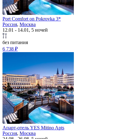
Port Comfort on Pokrovka 3*
Россия
,
Москва
12.01 - 14.01, 5 ночей
без питания
6 738 ₽
Апарт-отель YES Mitino Apts
Россия
,
Москва
24.08 - 26.08, 5 ночей