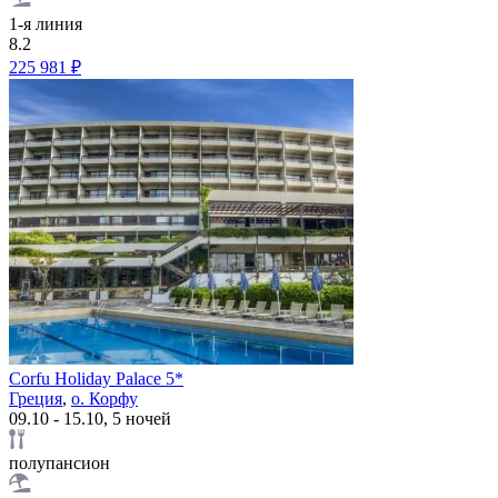
1-я линия
8.2
225 981 ₽
Corfu Holiday Palace 5*
Греция
,
о. Корфу
09.10 - 15.10, 5 ночей
полупансион