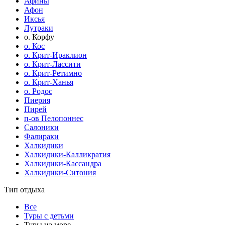
Афины
Афон
Иксья
Лутраки
о. Корфу
о. Кос
о. Крит-Ираклион
о. Крит-Лассити
о. Крит-Ретимно
о. Крит-Ханья
о. Родос
Пиерия
Пирей
п-ов Пелопоннес
Салоники
Фалираки
Халкидики
Халкидики-Калликратия
Халкидики-Кассандра
Халкидики-Ситония
Тип отдыха
Все
Туры с детьми
Туры на море