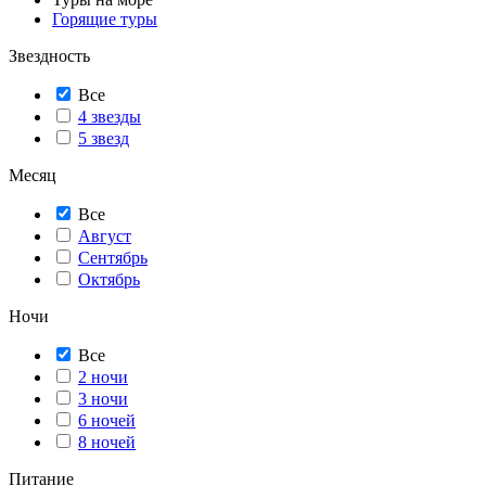
Горящие туры
Звездность
Все
4 звезды
5 звезд
Месяц
Все
Август
Сентябрь
Октябрь
Ночи
Все
2 ночи
3 ночи
6 ночей
8 ночей
Питание