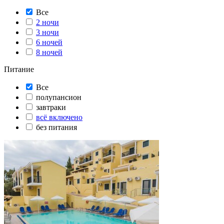
Все
2 ночи
3 ночи
6 ночей
8 ночей
Питание
Все
полупансион
завтраки
всё включено
без питания