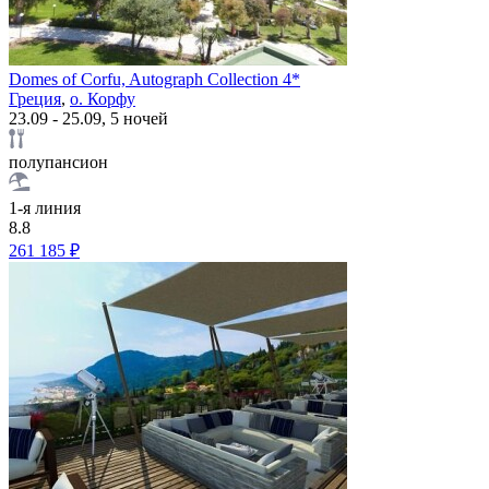
Domes of Corfu, Autograph Collection 4*
Греция
,
о. Корфу
23.09 - 25.09, 5 ночей
полупансион
1-я линия
8.8
261 185 ₽