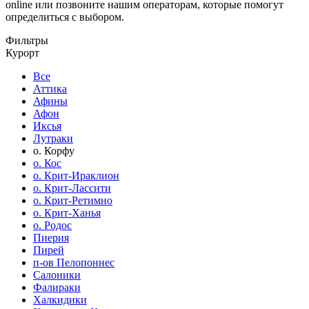
online или позвоните нашим операторам, которые помогут
определиться с выбором.
Фильтры
Курорт
Все
Аттика
Афины
Афон
Иксья
Лутраки
о. Корфу
о. Кос
о. Крит-Ираклион
о. Крит-Лассити
о. Крит-Ретимно
о. Крит-Ханья
о. Родос
Пиерия
Пирей
п-ов Пелопоннес
Салоники
Фалираки
Халкидики