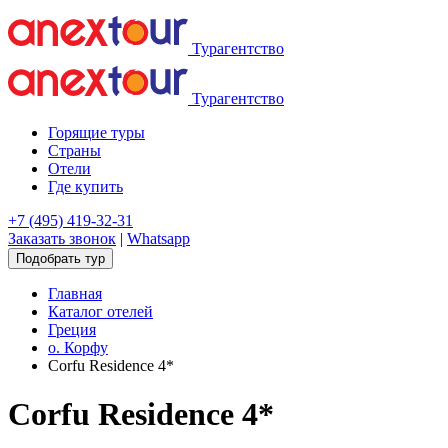
Турагентство
Турагентство
Горящие туры
Страны
Отели
Где купить
+7 (495) 419-32-31
Заказать звонок
|
Whatsapp
Подобрать тур
Главная
Каталог отелей
Греция
о. Корфу
Corfu Residence 4*
Corfu Residence 4*