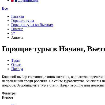
Доминикана
Все
Главная
Горящие туры
Горящие туры во Вьетнам
Нячанг
5*
Апрель
Горящие туры в Нячанг, Вьетн
Туры
Отели
Погода
Большой выбор гостиниц, типов питания, вариантов перелета, 
направлений среди россиян. На сайте турагентства Анекс вы 
подбора. Забронируйте тур в отели Нячанга online или позвон
Фильтры
Курорт