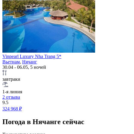
Vinpearl Luxury Nha Trang 5*
Вьетнам
,
Нячанг
30.04 - 06.05, 5 ночей
завтраки
1-я линия
2 отзыва
9.5
324 968 ₽
Погода в Нячанге сейчас