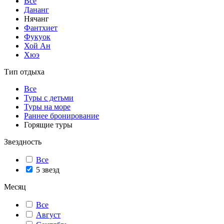
Все
Дананг
Нячанг
Фантхиет
Фукуок
Хой Ан
Хюэ
Тип отдыха
Все
Туры с детьми
Туры на море
Раннее бронирование
Горящие туры
Звездность
Все
5 звезд
Месяц
Все
Август