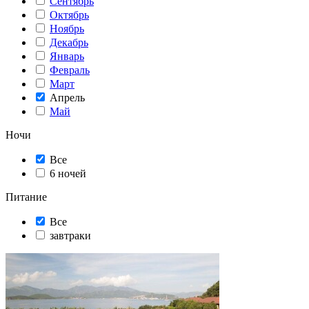
Сентябрь
Октябрь
Ноябрь
Декабрь
Январь
Февраль
Март
Апрель
Май
Ночи
Все
6 ночей
Питание
Все
завтраки