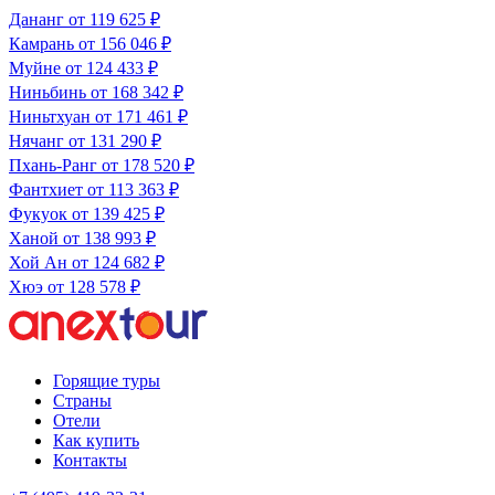
Дананг
от 119 625 ₽
Камрань
от 156 046 ₽
Муйне
от 124 433 ₽
Ниньбинь
от 168 342 ₽
Ниньтхуан
от 171 461 ₽
Нячанг
от 131 290 ₽
Пхань-Ранг
от 178 520 ₽
Фантхиет
от 113 363 ₽
Фукуок
от 139 425 ₽
Ханой
от 138 993 ₽
Хой Ан
от 124 682 ₽
Хюэ
от 128 578 ₽
Горящие туры
Страны
Отели
Как купить
Контакты