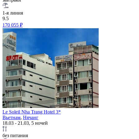
1-я линия
9.5
170 055 ₽
Le Soleil Nha Trang Hotel 3*
Вьетнам
,
Нячанг
18.03 - 21.03, 5 ночей
без питания