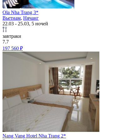
Ola Nha Trang 3*
Вьетнам
,
Нячанг
22.03 - 25.03, 5 ночей
завтраки
7.7
197 560 ₽
Nang Vang Hotel Nha Trang 2*