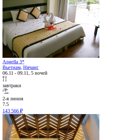
Angella 3*
Вьетнам
,
Нячанг
06.11 - 09.11, 5 ночей
завтраки
2-я линия
7.5
143 566 ₽