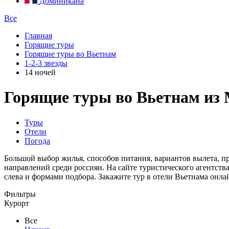
Доминикана
Все
Главная
Горящие туры
Горящие туры во Вьетнам
1-2-3 звезды
14 ночей
Горящие туры во Вьетнам из М
Туры
Отели
Погода
Большой выбор жилья, способов питания, вариантов вылета, п
направлений среди россиян. На сайте туристического агентст
слева и формами подбора. Закажите тур в отели Вьетнама онл
Фильтры
Курорт
Все