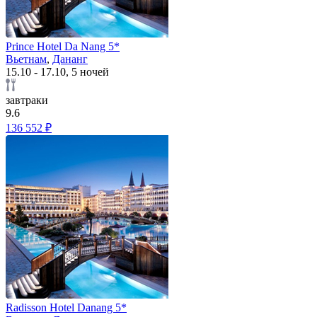
Prince Hotel Da Nang 5*
Вьетнам
,
Дананг
15.10 - 17.10, 5 ночей
завтраки
9.6
136 552 ₽
Radisson Hotel Danang 5*