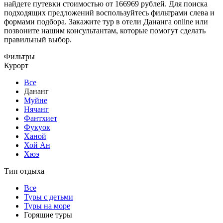
найдете путевки стоимостью от 166969 рублей. Для поиска
подходящих предложений воспользуйтесь фильтрами слева и
формами подбора. Закажите тур в отели Дананга online или
позвоните нашим консультантам, которые помогут сделать
правильный выбор.
Фильтры
Курорт
Все
Дананг
Муйне
Нячанг
Фантхиет
Фукуок
Ханой
Хой Ан
Хюэ
Тип отдыха
Все
Туры с детьми
Туры на море
Горящие туры