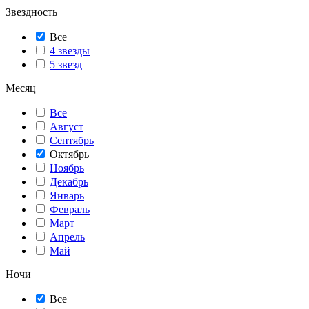
Звездность
Все
4 звезды
5 звезд
Месяц
Все
Август
Сентябрь
Октябрь
Ноябрь
Декабрь
Январь
Февраль
Март
Апрель
Май
Ночи
Все