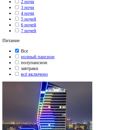
2 ночи
3 ночи
4 ночи
5 ночей
6 ночей
7 ночей
Питание
Все
полный пансион
полупансион
завтраки
всё включено