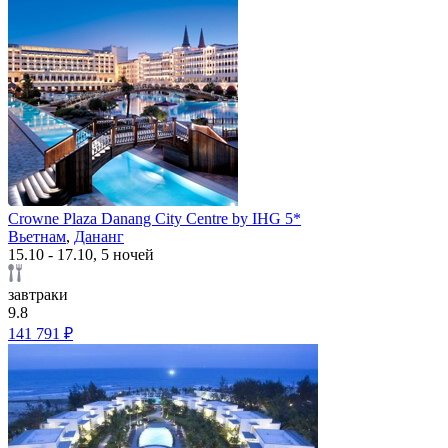
Crowne Plaza Danang City Centre by IHG 5*
Вьетнам
,
Дананг
15.10 - 17.10, 5 ночей
завтраки
9.8
141 791 ₽