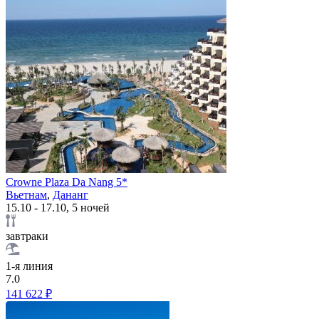
Crowne Plaza Da Nang 5*
Вьетнам
,
Дананг
15.10 - 17.10, 5 ночей
завтраки
1-я линия
7.0
141 622 ₽