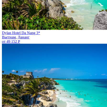
Dylan Hotel Da Nang 3*
Вьетнам
,
Дананг
от 49 152 Р