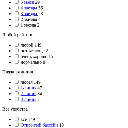
5 звезд
29
4 звезды
56
3 звезды
58
2 звезды
4
1 звезда
2
Любой рейтинг
любой
149
потрясающе
2
очень хорошо
15
нормально
8
Пляжная линия
любая
149
1-линия
47
2-линия
34
3-линия
7
Все удобства
все
149
Открытый бассейн
10