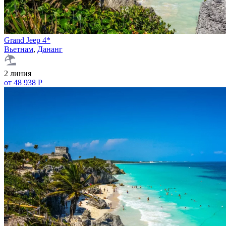
Grand Jeep 4*
Вьетнам
,
Дананг
2 линия
от 48 938 Р