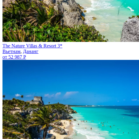
The Nature Villas & Resort 3*
Вьетнам
,
Дананг
от 52 987 Р