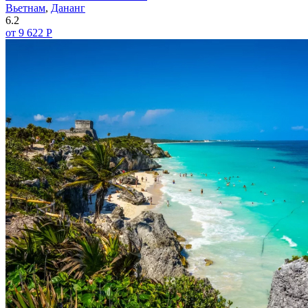
Вьетнам
,
Дананг
6.2
от 9 622 Р