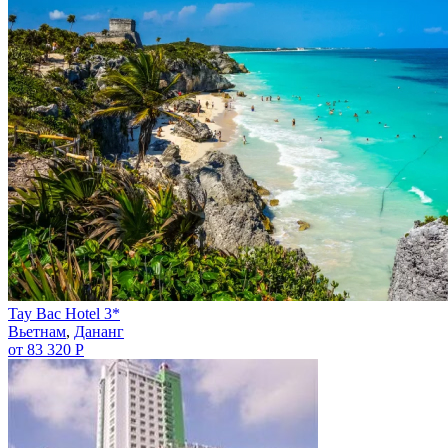
Tay Bac Hotel 3*
Вьетнам
,
Дананг
от 83 320 Р