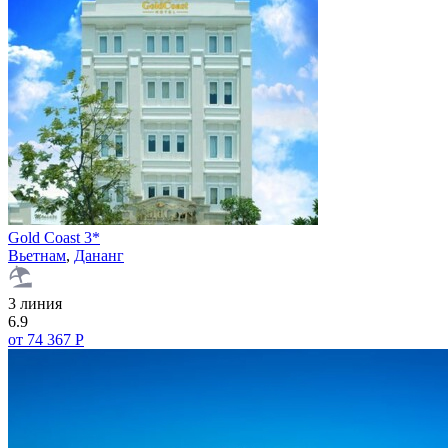
Gold Coast 3*
Вьетнам
,
Дананг
3 линия
6.9
от 74 367 Р