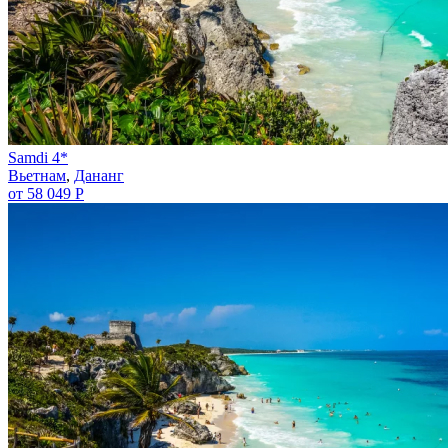
Samdi 4*
Вьетнам
,
Дананг
от 58 049 Р