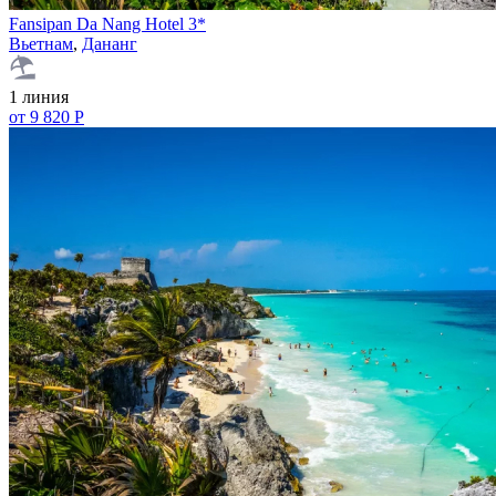
Fansipan Da Nang Hotel 3*
Вьетнам
,
Дананг
1 линия
от 9 820 Р