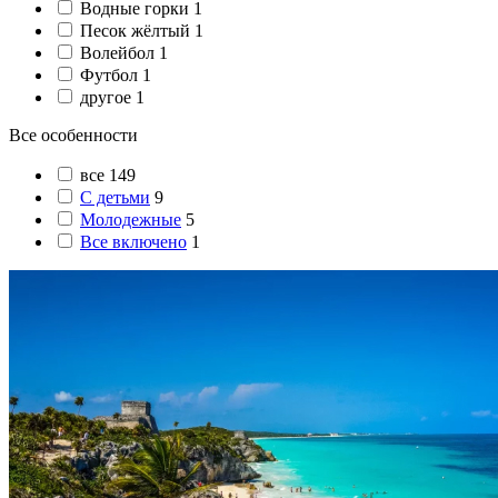
Водные горки
1
Песок жёлтый
1
Волейбол
1
Футбол
1
другое
1
Все особенности
все
149
С детьми
9
Молодежные
5
Все включено
1