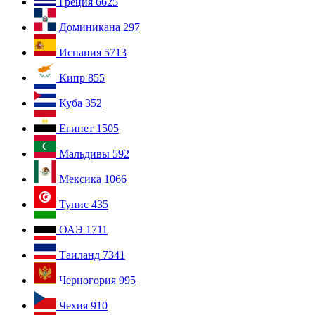
Греция
6625
Доминикана
297
Испания
5713
Кипр
855
Куба
352
Египет
1505
Мальдивы
592
Мексика
1066
Тунис
435
ОАЭ
1711
Таиланд
7341
Черногория
995
Чехия
910