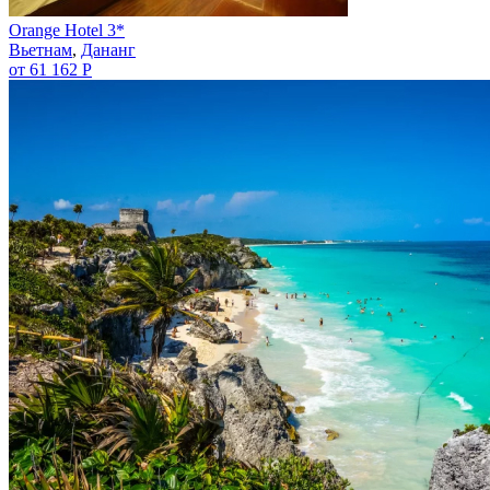
Orange Hotel 3*
Вьетнам
,
Дананг
от 61 162 Р