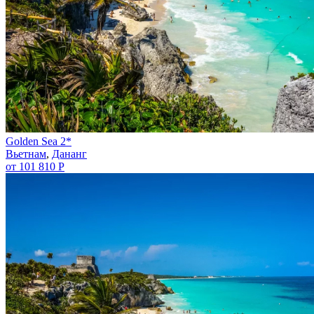
Golden Sea 2*
Вьетнам
,
Дананг
от 101 810 Р