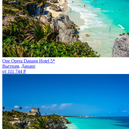
One Opera Danang Hotel 5*
Вьетнам
,
Дананг
от 111 744 Р