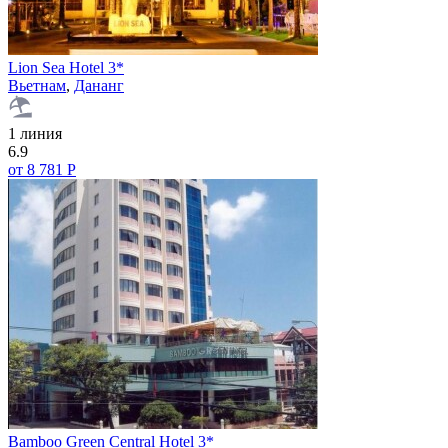
Lion Sea Hotel 3*
Вьетнам
,
Дананг
1 линия
6.9
от 8 781 Р
Bamboo Green Central Hotel 3*