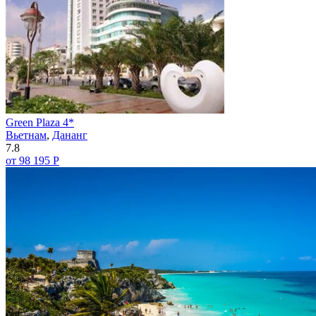
Green Plaza 4*
Вьетнам
,
Дананг
7.8
от 98 195 Р