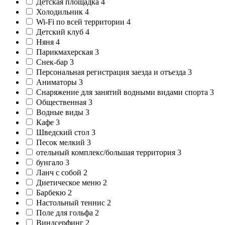
Детская площадка
4
Холодильник
4
Wi-Fi по всей территории
4
Детский клуб
4
Няня
4
Парикмахерская
3
Снек-бар
3
Персональная регистрация заезда и отъезда
3
Аниматоры
3
Снаряжение для занятий водными видами спорта
3
Общественная
3
Водные виды
3
Кафе
3
Шведский стол
3
Песок мелкий
3
отельный комплекс/большая территория
3
бунгало
3
Ланч с собой
2
Диетическое меню
2
Барбекю
2
Настольный теннис
2
Поле для гольфа
2
Виндсерфинг
2