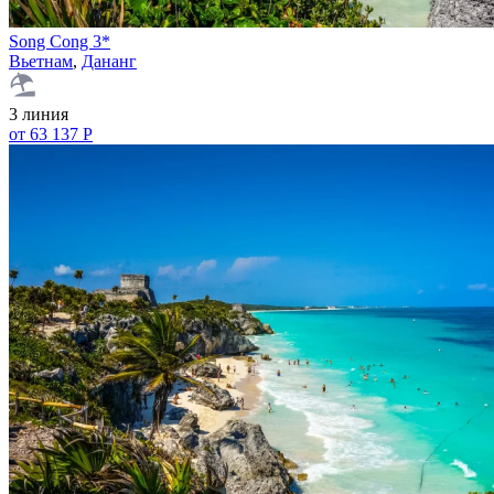
Song Cong 3*
Вьетнам
,
Дананг
3 линия
от 63 137 Р