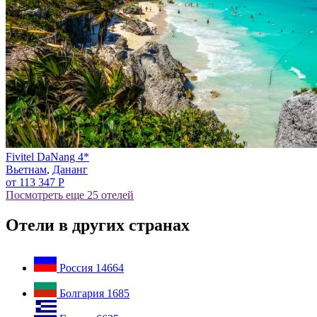
Fivitel DaNang 4*
Вьетнам
,
Дананг
от 113 347 Р
Посмотреть еще 25 отелей
Отели в других странах
Россия
14664
Болгария
1685