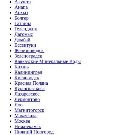
Алушта
Анапа
Архыз
Болгар
Гатчина
Геленджик
Дагомыс
Домбай
Ессентуки
Железноводск
Зеленоградск
Кавказские Минеральные Воды
Казань
Калининград
Кисловодск
Красная Поляна
Куршская коса
Лазаревское
Лермонтово
Лоо
Магнитогорск
Махачкала
Москва
Нижнекамск
Нижний Новгород