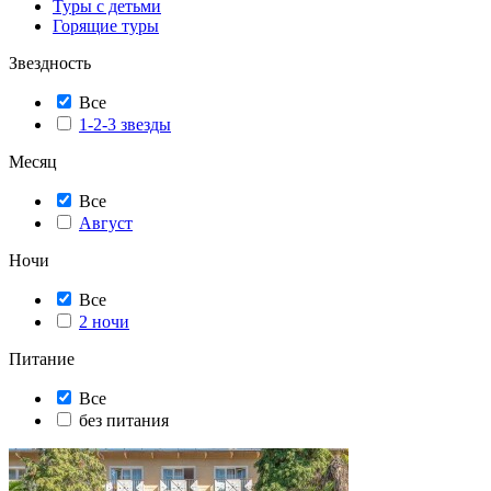
Туры с детьми
Горящие туры
Звездность
Все
1-2-3 звезды
Месяц
Все
Август
Ночи
Все
2 ночи
Питание
Все
без питания