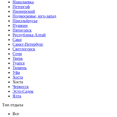
Николаевка
Петергоф
Пионерский
Подмосковье, юго-запад
Приэльбрусье
Пушкин
Пятигорск
Республика Алтай
Саки
Санкт-Петербург
Светлогорск
Сочи
Тверь
Туапсе
Тюмень
Уфа
Хоста
Хоста
Черкесск
Эсто-Садок
Ялта
Тип отдыха
Все