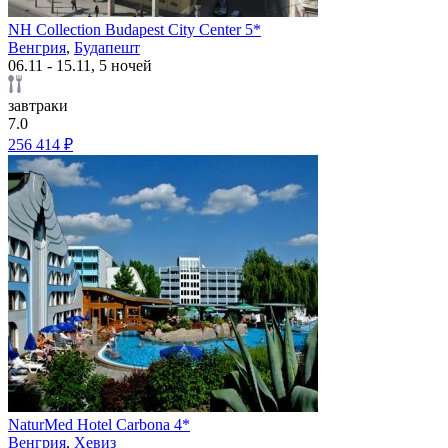
NH Collection Budapest City Center 5*
Венгрия
,
Будапешт
06.11 - 15.11, 5 ночей
завтраки
7.0
256 414 ₽
NaturMed Hotel Carbona 4*
Венгрия
,
Хевиз