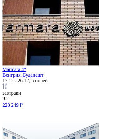
Marmara 4*
Венгрия
,
Будапешт
17.12 - 26.12, 5 ночей
завтраки
9.2
228 249 ₽