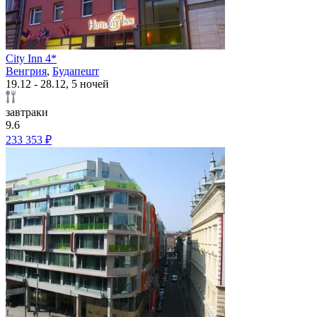
City Inn 4*
Венгрия
,
Будапешт
19.12 - 28.12, 5 ночей
завтраки
9.6
233 353 ₽