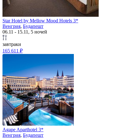
Star Hotel by Mellow Mood Hotels 3*
Венгрия
,
Будапешт
06.11 - 15.11, 5 ночей
завтраки
165 611 ₽
Agape Aparthotel 3*
Венгрия
,
Будапешт