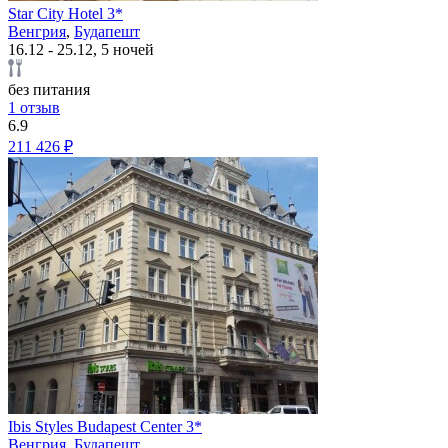
Star City Hotel 3*
Венгрия
,
Будапешт
16.12 - 25.12, 5 ночей
без питания
1 отзыв
6.9
211 426 ₽
Ibis Styles Budapest Center 3*
Венгрия
,
Будапешт