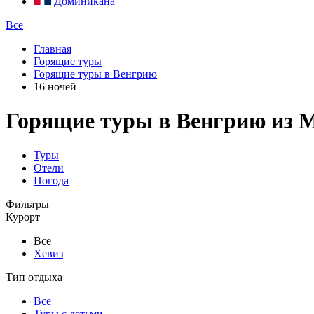
Доминикана
Все
Главная
Горящие туры
Горящие туры в Венгрию
16 ночей
Горящие туры в Венгрию из М
Туры
Отели
Погода
Фильтры
Курорт
Все
Хевиз
Тип отдыха
Все
Туры с детьми