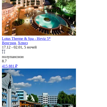
Lotus Therme & Spa - Heviz 5*
Венгрия
,
Хевиз
17.12 - 02.01, 5 ночей
полупансион
8.7
415 881 ₽