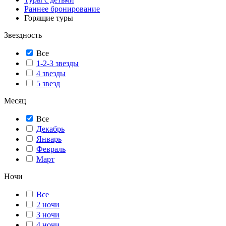
Раннее бронирование
Горящие туры
Звездность
Все
1-2-3 звезды
4 звезды
5 звезд
Месяц
Все
Декабрь
Январь
Февраль
Март
Ночи
Все
2 ночи
3 ночи
4 ночи