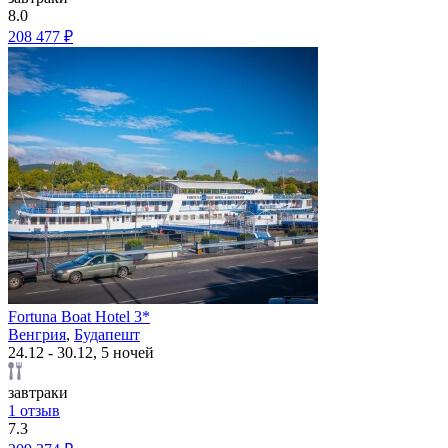
8.0
208 477 ₽
Fortuna Boat Hotel 3*
Венгрия
,
Будапешт
24.12 - 30.12, 5 ночей
завтраки
1 отзыв
7.3