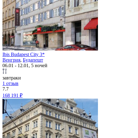
Ibis Budapest City 3*
Венгрия
,
Будапешт
06.01 - 12.01, 5 ночей
завтраки
1 отзыв
7.7
168 191 ₽