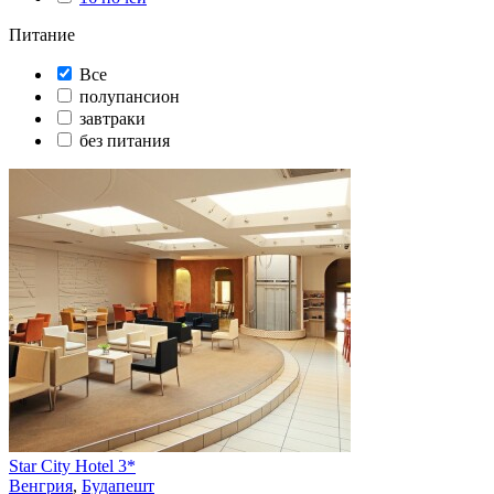
Питание
Все
полупансион
завтраки
без питания
Star City Hotel 3*
Венгрия
,
Будапешт