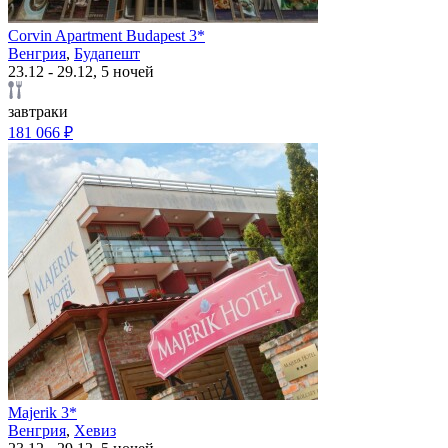
Corvin Apartment Budapest 3*
Венгрия
,
Будапешт
23.12 - 29.12, 5 ночей
завтраки
181 066 ₽
Majerik 3*
Венгрия
,
Хевиз