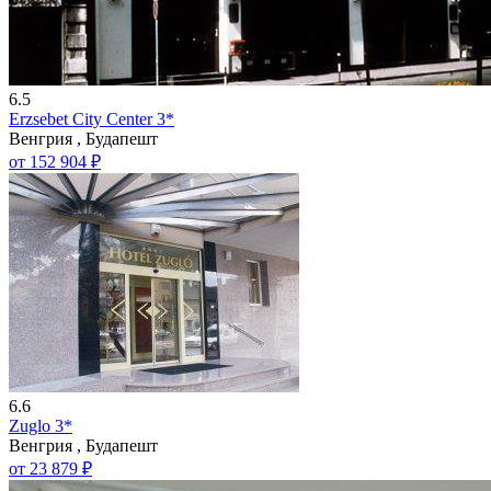
6.5
Erzsebet City Center 3*
Венгрия , Будапешт
от 152 904 ₽
6.6
Zuglo 3*
Венгрия , Будапешт
от 23 879 ₽