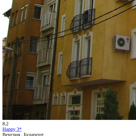
8.2
Happy 3*
Венгрия , Будапешт