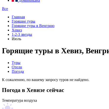
Доминикана
Все
Главная
Горящие туры
Горящие туры в Венгрию
Хевиз
1-2-3 звезды
Июль
Горящие туры в Хевиз, Венгри
Туры
Отели
Погода
К сожалению, по вашему запросу туров не найдено.
Погода в Хевизе сейчас
Температура воздуха