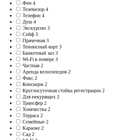
Фен
4
Телевизор
4
Телефон
4
Душ
4
Экскурсии
3
Сейф
3
Прачечная
3
Теннисный корт
3
Банкетный зал
3
Wi-Fi в номере
3
Частная
2
Аренда велосипедов
2
Факс
2
Консьерж
2
Круглосуточная стойка регистрации
2
Для некурящих
2
Трансфер
2
Химчистка
2
Терраса
2
Семейные
2
Караоке
2
Сад
2