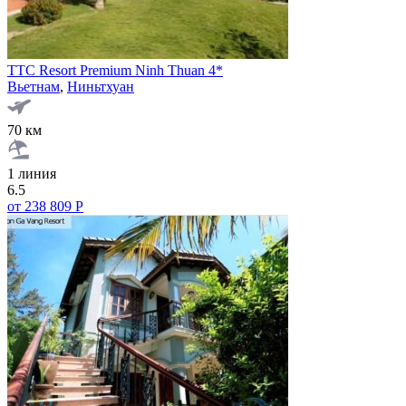
TTC Resort Premium Ninh Thuan 4*
Вьетнам
,
Ниньтхуан
70 км
1 линия
6.5
от 238 809 Р