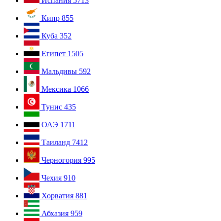
Испания
5713
Кипр
855
Куба
352
Египет
1505
Мальдивы
592
Мексика
1066
Тунис
435
ОАЭ
1711
Таиланд
7412
Черногория
995
Чехия
910
Хорватия
881
Абхазия
959