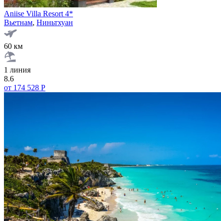
Aniise Villa Resort 4*
Вьетнам
,
Ниньтхуан
60 км
1 линия
8.6
от 174 528 Р