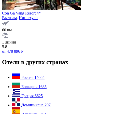
Con Ga Vang Resort 4*
Вьетнам
,
Ниньтхуан
60 км
1 линия
5.8
от 478 896 Р
Отели в других странах
Россия
14664
Болгария
1685
Греция
6625
Доминикана
297