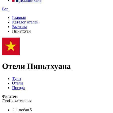
Доминикана
Все
Главная
Каталог отелей
Вьетнам
Ниньтхуан
Отели Ниньтхуана
Туры
Отели
Погода
Фильтры
Любая категория
любая
5