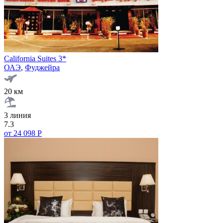
California Suites 3*
ОАЭ
,
Фуджейра
20 км
3 линия
7.3
от 24 098 Р