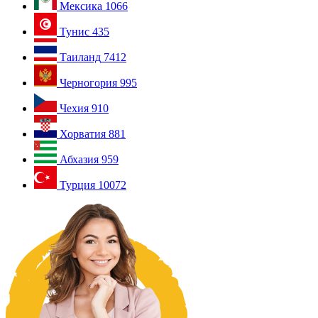
Мексика
1066
Тунис
435
Таиланд
7412
Черногория
995
Чехия
910
Хорватия
881
Абхазия
959
Турция
10072