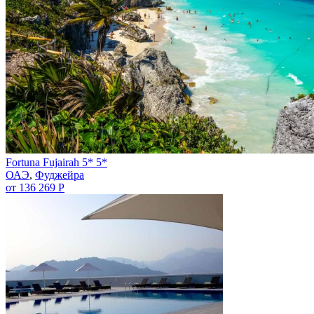
Fortuna Fujairah 5* 5*
ОАЭ
,
Фуджейра
от 136 269 Р