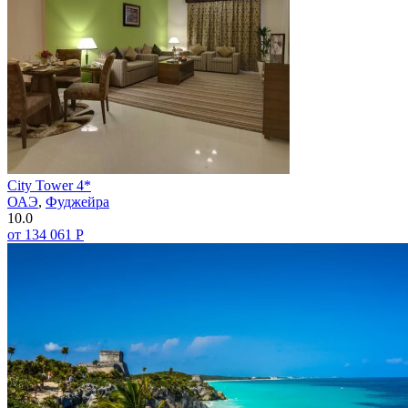
City Tower 4*
ОАЭ
,
Фуджейра
10.0
от 134 061 Р