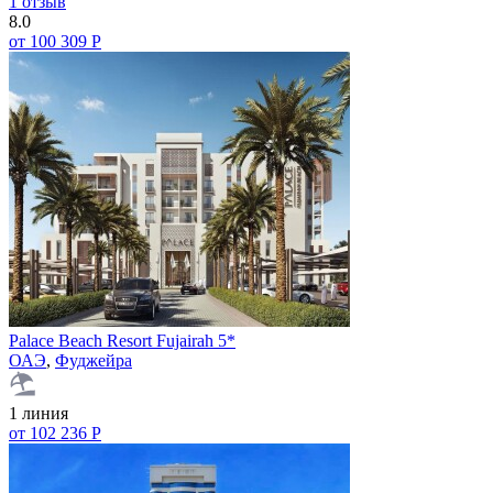
1 отзыв
8.0
от 100 309 Р
Palace Beach Resort Fujairah 5*
ОАЭ
,
Фуджейра
1 линия
от 102 236 Р