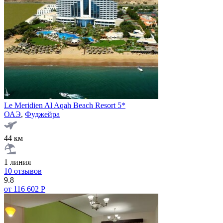
Le Meridien Al Aqah Beach Resort 5*
ОАЭ
,
Фуджейра
44 км
1 линия
10 отзывов
9.8
от 116 602 Р