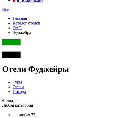
Доминикана
Все
Главная
Каталог отелей
ОАЭ
Фуджейра
Отели Фуджейры
Туры
Отели
Погода
Фильтры
Любая категория
любая
37