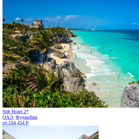
Shh Hotel 2*
ОАЭ
,
Фуджейра
от 104 454 Р