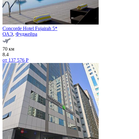
Concorde Hotel Fujairah 5*
ОАЭ
,
Фуджейра
70 км
8.4
от 137 576 Р