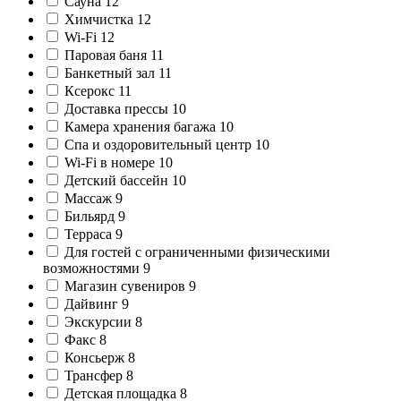
Сауна
12
Химчистка
12
Wi-Fi
12
Паровая баня
11
Банкетный зал
11
Ксерокс
11
Доставка прессы
10
Камера хранения багажа
10
Спа и оздоровительный центр
10
Wi-Fi в номере
10
Детский бассейн
10
Массаж
9
Бильярд
9
Терраса
9
Для гостей с ограниченными физическими
возможностями
9
Магазин сувениров
9
Дайвинг
9
Экскурсии
8
Факс
8
Консьерж
8
Трансфер
8
Детская площадка
8