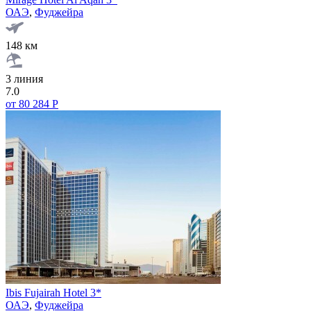
ОАЭ
,
Фуджейра
148 км
3 линия
7.0
от 80 284 Р
Ibis Fujairah Hotel 3*
ОАЭ
,
Фуджейра