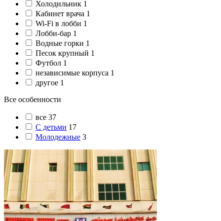
Холодильник
1
Кабинет врача
1
Wi-Fi в лобби
1
Лобби-бар
1
Водные горки
1
Песок крупный
1
Футбол
1
независимые корпуса
1
другое
1
Все особенности
все
37
С детьми
17
Молодежные
3