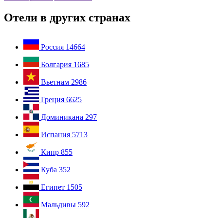
Отели в других странах
Россия
14664
Болгария
1685
Вьетнам
2986
Греция
6625
Доминикана
297
Испания
5713
Кипр
855
Куба
352
Египет
1505
Мальдивы
592