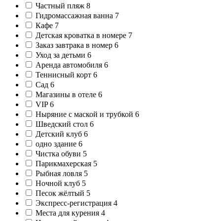
Частный пляж
8
Гидромассажная ванна
7
Кафе
7
Детская кроватка в номере
7
Заказ завтрака в номер
6
Уход за детьми
6
Аренда автомобиля
6
Теннисный корт
6
Сад
6
Магазины в отеле
6
VIP
6
Ныряние с маской и трубкой
6
Шведский стол
6
Детский клуб
6
одно здание
6
Чистка обуви
5
Парикмахерская
5
Рыбная ловля
5
Ночной клуб
5
Песок жёлтый
5
Экспресс-регистрация
4
Места для курения
4