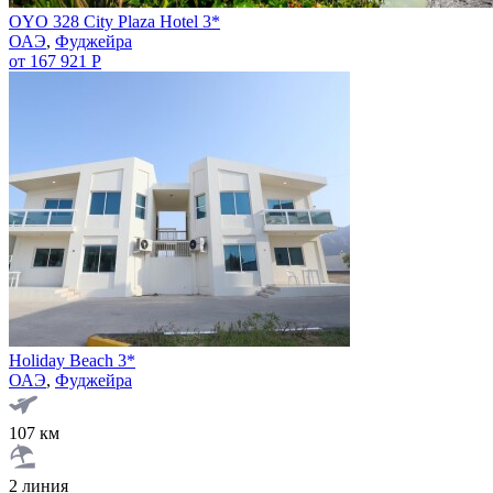
OYO 328 City Plaza Hotel 3*
ОАЭ
,
Фуджейра
от 167 921 Р
Holiday Beach 3*
ОАЭ
,
Фуджейра
107 км
2 линия