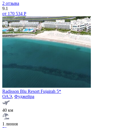
2 отзыва
9.1
от 170 534 Р
Radisson Blu Resort Fujairah 5*
ОАЭ
,
Фуджейра
40 км
1 линия