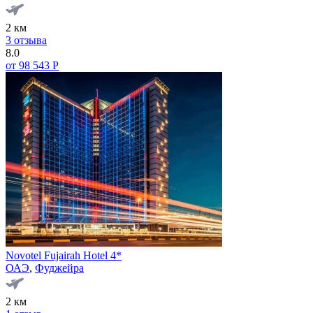
2 км
3 отзыва
8.0
от 98 543 Р
Novotel Fujairah Hotel 4*
ОАЭ
,
Фуджейра
2 км