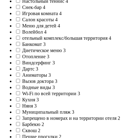
Настольный теннис
4
Снек-бар
4
Игровая комната
4
Салон красоты
4
Меню для детей
4
Волейбол
4
отельный комплекс/большая территория
4
Банкомат
3
Диетическое меню
3
Отопление
3
Виндсерфинг
3
Дартс
3
Аниматоры
3
Вызов доктора
3
Водные виды
3
Wi-Fi по всей территории
3
Кухня
3
Няня
3
Муниципальный пляж
3
Запрещено в номерах и на территории отеля
2
Барбекю
2
Сквош
2
Пешие прогулки
2