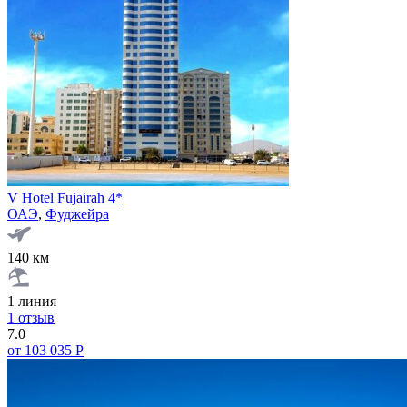
V Hotel Fujairah 4*
ОАЭ
,
Фуджейра
140 км
1 линия
1 отзыв
7.0
от 103 035 Р