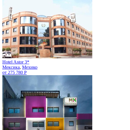
Hotel Astor 3*
Мексика
,
Мехико
от 275 780 Р