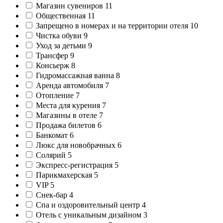
Магазин сувениров
11
Общественная
11
Запрещено в номерах и на территории отеля
10
Чистка обуви
9
Уход за детьми
9
Трансфер
9
Консьерж
8
Гидромассажная ванна
8
Аренда автомобиля
7
Отопление
7
Места для курения
7
Магазины в отеле
7
Продажа билетов
6
Банкомат
6
Люкс для новобрачных
6
Солярий
5
Экспресс-регистрация
5
Парикмахерская
5
VIP
5
Снек-бар
4
Спа и оздоровительный центр
4
Отель с уникальным дизайном
3