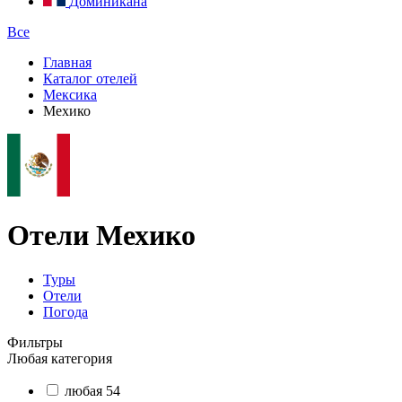
Доминикана
Все
Главная
Каталог отелей
Мексика
Мехико
Отели Мехико
Туры
Отели
Погода
Фильтры
Любая категория
любая
54