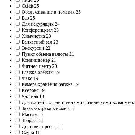
Сейф
25
Обслуживание в номерах
25
Бар
25
Для некурящих
24
Конференц-зал
23
Химчистка
23
Банкетный зал
23
Экскурсии
22
Пункт обмена валюты
21
Кондиционер
21
Фитнес-центр
20
Глажка одежды
19
Факс
19
Камера хранения багажа
19
Ксерокс
19
Частная
18
Для гостей с ограниченными физическими возможно
Заказ завтрака в номер
12
Массаж
12
Терраса
12
Доставка прессы
11
Сауна
11