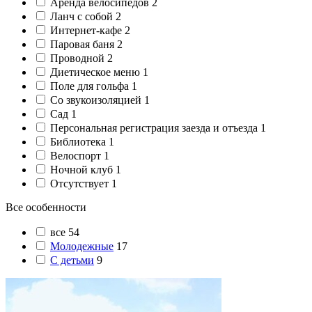
Аренда велосипедов
2
Ланч с собой
2
Интернет-кафе
2
Паровая баня
2
Проводной
2
Диетическое меню
1
Поле для гольфа
1
Со звукоизоляцией
1
Сад
1
Персональная регистрация заезда и отъезда
1
Библиотека
1
Велоспорт
1
Ночной клуб
1
Отсутствует
1
Все особенности
все
54
Молодежные
17
С детьми
9