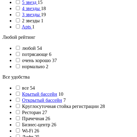
5 звезд
15
4 звезды
18
3 звезды
19
2 звезды
1
Apts
1
Любой рейтинг
любой
54
потрясающе
6
очень хорошо
37
нормально
2
Все удобства
все
54
Крытый бассейн
10
Открытый бассейн
7
Круглосуточная стойка регистрации
28
Ресторан
27
Прачечная
26
Бизнес-центр
26
Wi-Fi
26
Лифт
25