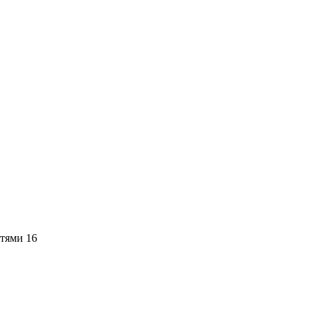
стями
16