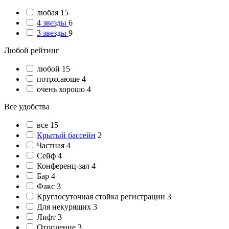
любая
15
4 звезды
6
3 звезды
9
Любой рейтинг
любой
15
потрясающе
4
очень хорошо
4
Все удобства
все
15
Крытый бассейн
2
Частная
4
Сейф
4
Конференц-зал
4
Бар
4
Факс
3
Круглосуточная стойка регистрации
3
Для некурящих
3
Лифт
3
Отопление
3