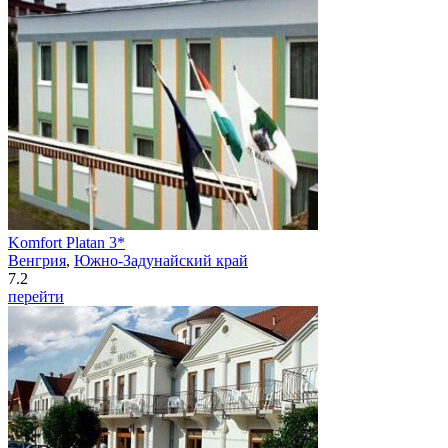
Komfort Platan 3*
Венгрия
,
Южно-Задунайский край
7.2
перейти