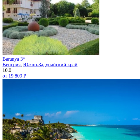
Baranya 3*
Венгрия
,
Южно-Задунайский край
10.0
от 19 809 Р