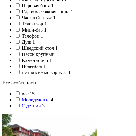
Паровая баня
1
Гидромассажная ванна
1
Частный пляж
1
Телевизор
1
Мини-бар
1
Телефон
1
Душ
1
Шведский стол
1
Песок крупный
1
Каменистый
1
Волейбол
1
независимые корпуса
1
Все особенности
все
15
Молодежные
4
С детьми
3