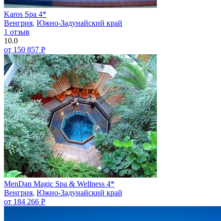
Karos Spa 4*
Венгрия
,
Южно-Задунайский край
1 отзыв
10.0
от 150 857 Р
MenDan Magic Spa & Wellness 4*
Венгрия
,
Южно-Задунайский край
от 184 266 Р