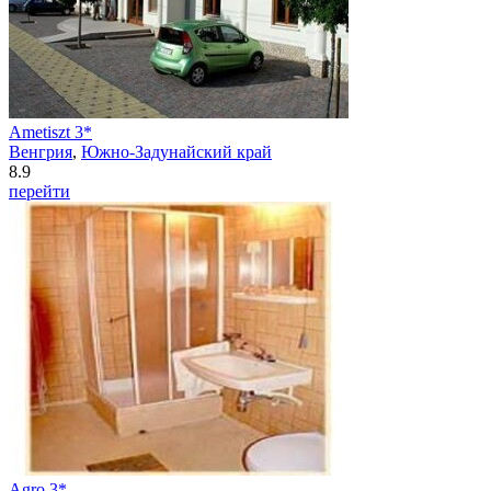
Ametiszt 3*
Венгрия
,
Южно-Задунайский край
8.9
перейти
Agro 3*