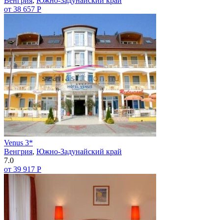
Венгрия
,
Южно-Задунайский край
от 38 657 Р
Venus 3*
Венгрия
,
Южно-Задунайский край
7.0
от 39 917 Р