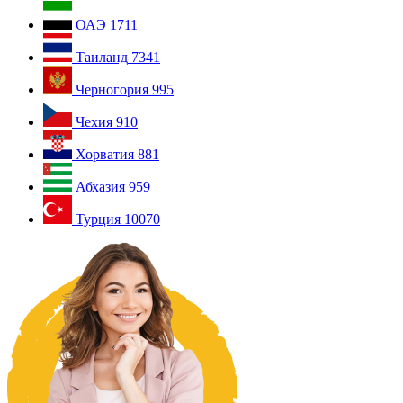
ОАЭ
1711
Таиланд
7341
Черногория
995
Чехия
910
Хорватия
881
Абхазия
959
Турция
10070