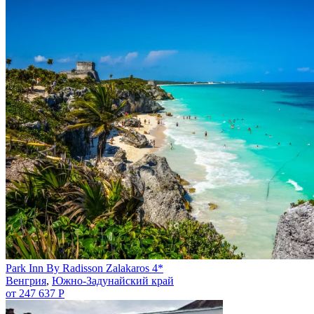
Park Inn By Radisson Zalakaros 4*
Венгрия
,
Южно-Задунайский край
от 247 637 Р