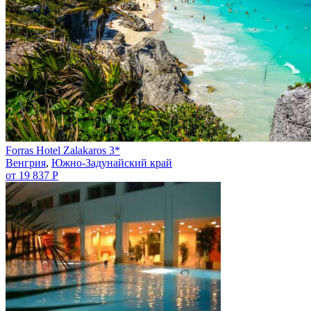
Forras Hotel Zalakaros 3*
Венгрия
,
Южно-Задунайский край
от 19 837 Р