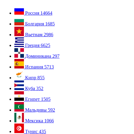
Россия
14664
Болгария
1685
Вьетнам
2986
Греция
6625
Доминикана
297
Испания
5713
Кипр
855
Куба
352
Египет
1505
Мальдивы
592
Мексика
1066
Тунис
435