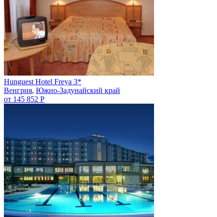
Hunguest Hotel Freya 3*
Венгрия
,
Южно-Задунайский край
от 145 852 Р