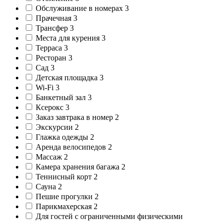
Обслуживание в номерах
3
Прачечная
3
Трансфер
3
Места для курения
3
Терраса
3
Ресторан
3
Сад
3
Детская площадка
3
Wi-Fi
3
Банкетный зал
3
Ксерокс
3
Заказ завтрака в номер
2
Экскурсии
2
Глажка одежды
2
Аренда велосипедов
2
Массаж
2
Камера хранения багажа
2
Теннисный корт
2
Сауна
2
Пешие прогулки
2
Парикмахерская
2
Для гостей с ограниченными физическими