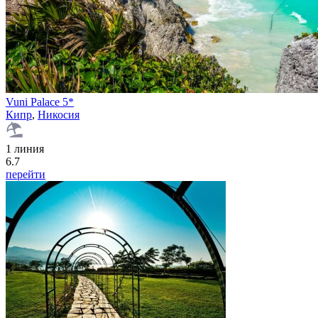
Vuni Palace 5*
Кипр
,
Никосия
1 линия
6.7
перейти