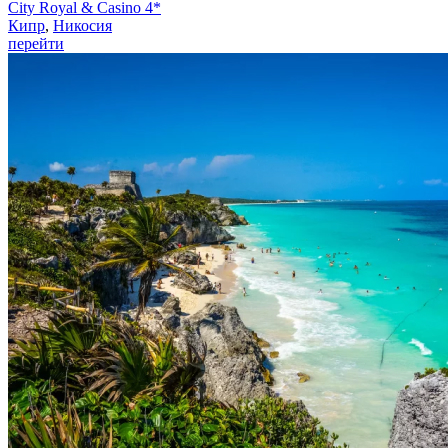
City Royal & Casino 4*
Кипр
,
Никосия
перейти