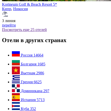
Korineum Golf & Beach Resort 5*
Кипр
,
Никосия
3 линия
перейти
Посмотреть еще 25 отелей
Отели в других странах
Россия
14664
Болгария
1685
Вьетнам
2986
Греция
6625
Доминикана
297
Испания
5713
Куба
352