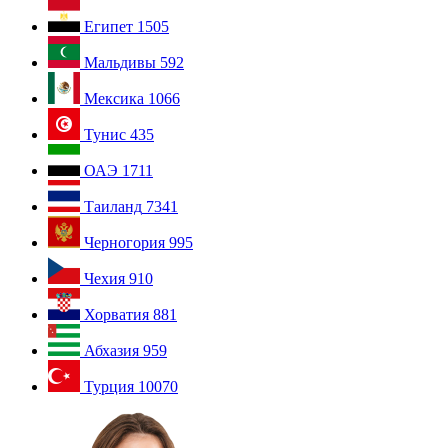
Египет
1505
Мальдивы
592
Мексика
1066
Тунис
435
ОАЭ
1711
Таиланд
7341
Черногория
995
Чехия
910
Хорватия
881
Абхазия
959
Турция
10070