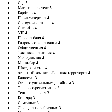
Сад
5
Магазины в отеле
5
Барбекю
4
Парикмахерская
4
Со звукоизоляцией
4
Снек-бар
4
VIP
4
Паровая баня
4
Гидромассажная ванна
4
Общественная
4
1-ая пляжная линия
4
Холодильник
4
Мини-бар
4
Шведский стол
4
отельный комплекс/большая территория
4
Банкомат
3
Отель с уникальным дизайном
3
Экспресс-регистрация
3
Теннисный корт
3
Бильярд
3
Семейные
3
Люкс для новобрачных
3