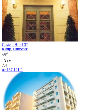
Castelli Hotel 3*
Кипр
,
Никосия
13 км
7.4
от 137 121 Р