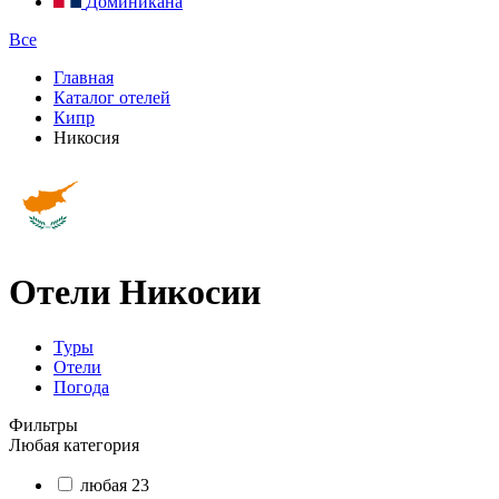
Доминикана
Все
Главная
Каталог отелей
Кипр
Никосия
Отели Никосии
Туры
Отели
Погода
Фильтры
Любая категория
любая
23