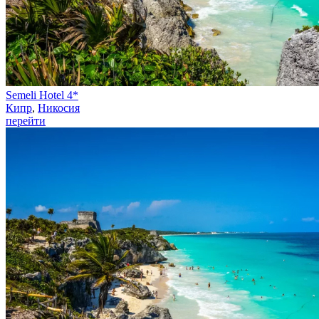
Semeli Hotel 4*
Кипр
,
Никосия
перейти