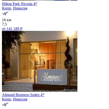
Hilton Park Nicosia 4*
Кипр
,
Никосия
16 км
7.5
от 141 189 Р
Almond Business Suites 4*
Кипр
,
Никосия