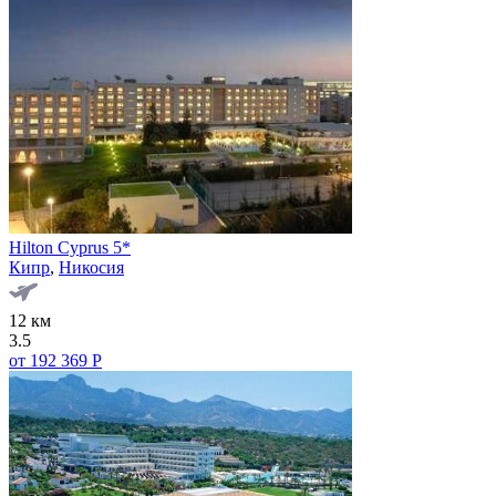
Hilton Cyprus 5*
Кипр
,
Никосия
12 км
3.5
от 192 369 Р