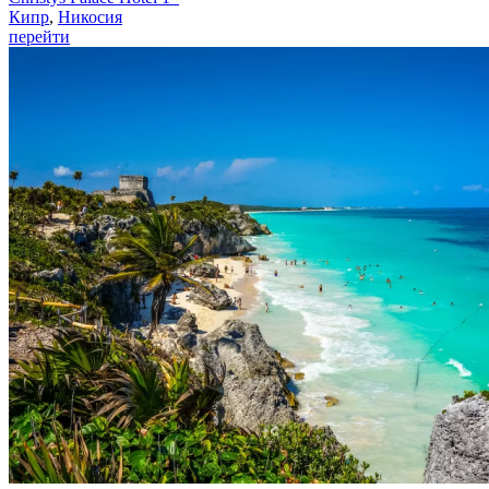
Кипр
,
Никосия
перейти