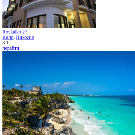
Royiatiko 2*
Кипр
,
Никосия
8.1
перейти