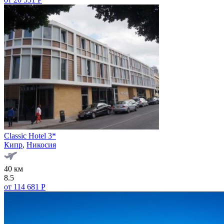
Classic Hotel 3*
Кипр
,
Никосия
40 км
8.5
от 114 681 Р