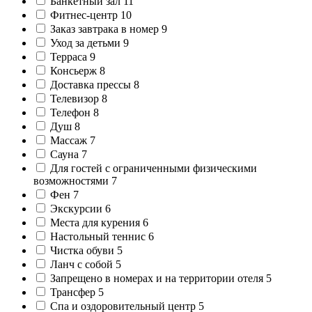
Банкетный зал
11
Фитнес-центр
10
Заказ завтрака в номер
9
Уход за детьми
9
Терраса
9
Консьерж
8
Доставка прессы
8
Телевизор
8
Телефон
8
Душ
8
Массаж
7
Сауна
7
Для гостей с ограниченными физическими
возможностями
7
Фен
7
Экскурсии
6
Места для курения
6
Настольный теннис
6
Чистка обуви
5
Ланч с собой
5
Запрещено в номерах и на территории отеля
5
Трансфер
5
Спа и оздоровительный центр
5