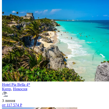
Hotel Pia Bella 4*
Кипр
,
Никосия
3 линия
от 117 574 Р