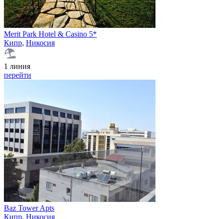
Merit Park Hotel & Casino 5*
Кипр
,
Никосия
1 линия
перейти
Baz Tower Apts
Кипр
,
Никосия