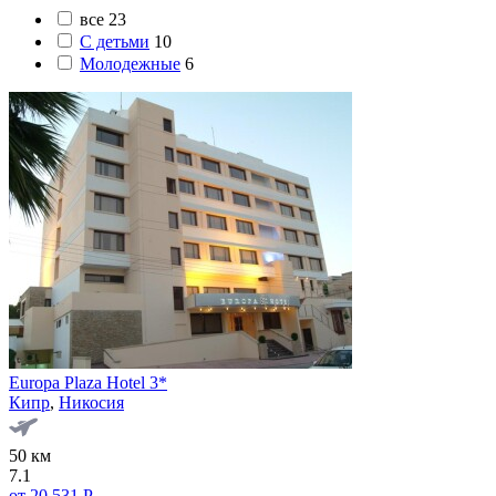
все
23
С детьми
10
Молодежные
6
Europa Plaza Hotel 3*
Кипр
,
Никосия
50 км
7.1
от 20 531 Р