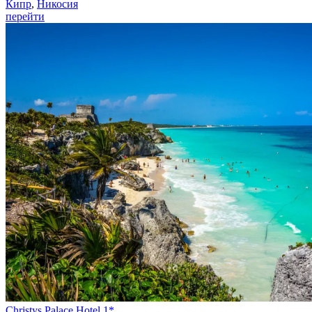
Кипр
,
Никосия
перейти
Christys Palace Hotel 1*