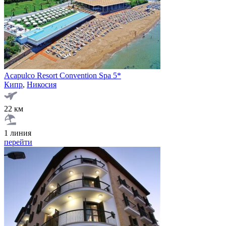
Acapulco Resort Convention Spa 5*
Кипр
,
Никосия
22 км
1 линия
перейти