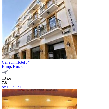
Centrum Hotel 3*
Кипр
,
Никосия
13 км
7.8
от 133 957 Р