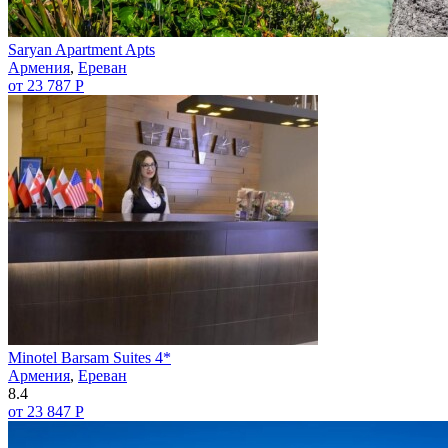
Saryan Apartment Apts
Армения
,
Ереван
от 23 787 Р
Minotel Barsam Suites 4*
Армения
,
Ереван
8.4
от 23 847 Р