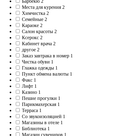
Барбекю
2
Места для курения
2
Химчистка
2
Семейные
2
Караоке
2
Салон красоты
2
Ксерокс
2
Кабинет врача
2
другое
2
Заказ завтрака в номер
1
Чистка обуви
1
Глажка одежды
1
Пункт обмена валюты
1
Факс
1
Лифт
1
Казино
1
Пешие прогулки
1
Парикмахерская
1
Терраса
1
Со звукоизоляцией
1
Магазины в отеле
1
Библиотека
1
Магазин сувениров
1