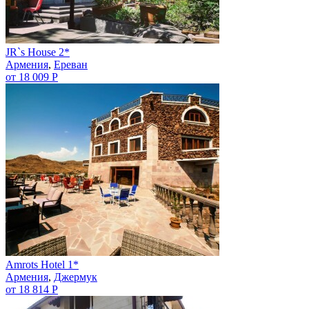
JR`s House 2*
Армения
,
Ереван
от 18 009 Р
Amrots Hotel 1*
Армения
,
Джермук
от 18 814 Р