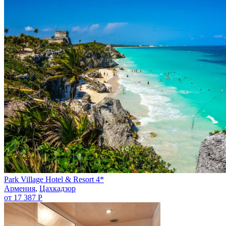
Park Village Hotel & Resort 4*
Армения
,
Цахкадзор
от 17 387 Р