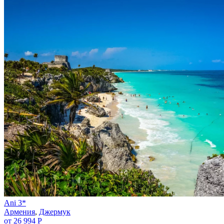
Ani 3*
Армения
,
Джермук
от 26 994 Р