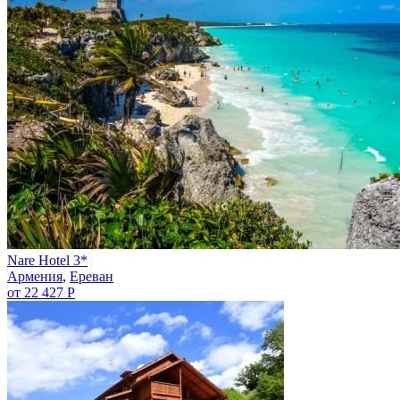
Nare Hotel 3*
Армения
,
Ереван
от 22 427 Р