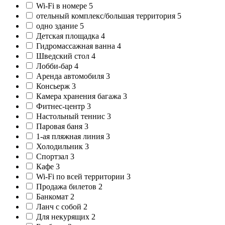
Wi-Fi в номере
5
отельный комплекс/большая территория
5
одно здание
5
Детская площадка
4
Гидромассажная ванна
4
Шведский стол
4
Лобби-бар
4
Аренда автомобиля
3
Консьерж
3
Камера хранения багажа
3
Фитнес-центр
3
Настольный теннис
3
Паровая баня
3
1-ая пляжная линия
3
Холодильник
3
Спортзал
3
Кафе
3
Wi-Fi по всей территории
3
Продажа билетов
2
Банкомат
2
Ланч с собой
2
Для некурящих
2