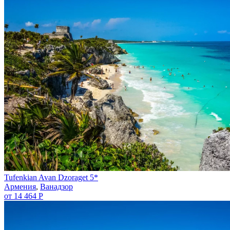
Tufenkian Avan Dzoraget 5*
Армения
,
Ванадзор
от 14 464 Р