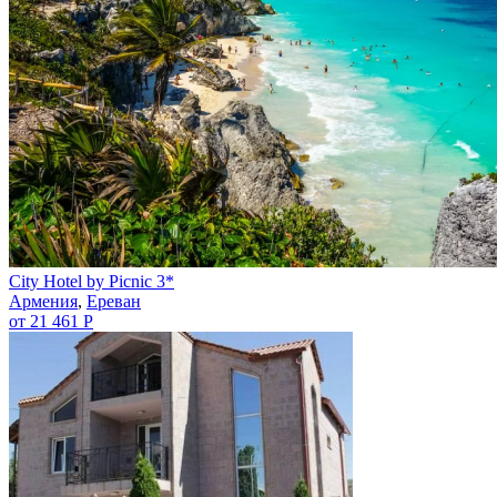
City Hotel by Picnic 3*
Армения
,
Ереван
от 21 461 Р