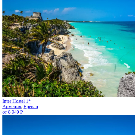
Inter Hostel 1*
Армения
,
Ереван
от 8 949 Р