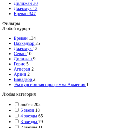
Дилижан
30
Джермук
12
Ереван
347
Фильтры
Любой курорт
Ереван
134
Цахкадзор
25
Джермук
12
Севан
10
Дилижан
9
Горис
5
Агверан
2
Арзни
2
Ванадзор
2
Экскурсионная программа Армения
1
Любая категория
любая
202
5 звезд
18
4 звезды
65
3 звезды
79
2 звезды
11