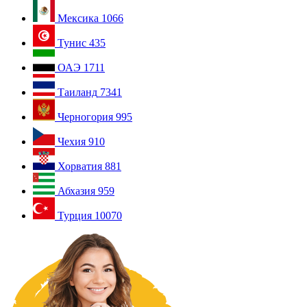
Мексика
1066
Тунис
435
ОАЭ
1711
Таиланд
7341
Черногория
995
Чехия
910
Хорватия
881
Абхазия
959
Турция
10070