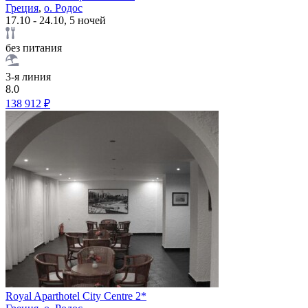
Греция
,
о. Родос
17.10 - 24.10, 5 ночей
без питания
3-я линия
8.0
138 912 ₽
Royal Aparthotel City Centre 2*