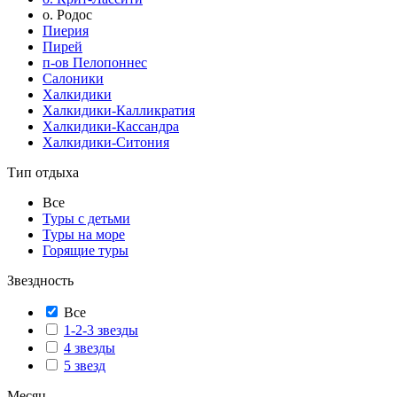
о. Родос
Пиерия
Пирей
п-ов Пелопоннес
Салоники
Халкидики
Халкидики-Калликратия
Халкидики-Кассандра
Халкидики-Ситония
Тип отдыха
Все
Туры с детьми
Туры на море
Горящие туры
Звездность
Все
1-2-3 звезды
4 звезды
5 звезд
Месяц