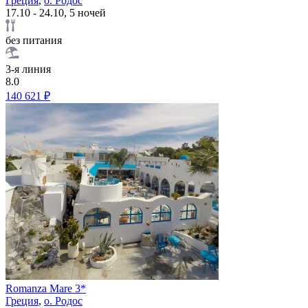
Греция
,
о. Родос
17.10 - 24.10, 5 ночей
без питания
3-я линия
8.0
140 621 ₽
Romanza Mare 3*
Греция
,
о. Родос