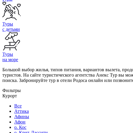
Туры
с детьми
Туры
на море
Большой выбор жилья, типов питания, вариантов вылета, прод
туристов. На сайте туристического агентства Анекс Тур вы м
поиска. Забронируйте тур в отели Родоса онлайн или позвони
Фильтры
Курорт
Все
Аттика
Афины
Афон
о. Кос
о. Крит-Лассити