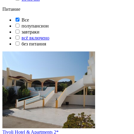
Питание
Все
полупансион
завтраки
всё включено
без питания
Tivoli Hotel & Apartments 2*