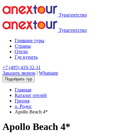
Турагентство
Турагентство
Горящие туры
Страны
Отели
Где купить
+7 (495) 419-32-31
Заказать звонок
|
Whatsapp
Подобрать тур
Главная
Каталог отелей
Греция
о. Родос
Apollo Beach 4*
Apollo Beach 4*