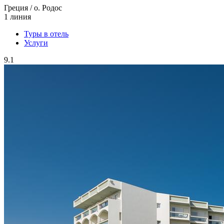
Греция / о. Родос
1 линия
Туры в отель
Услуги
9.1