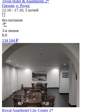
Tivoli Hotel & Apartments 2*
Греция
,
о. Родос
12.10 - 17.10, 5 ночей
без питания
3-я линия
8.0
134 164 ₽
Royal Aparthotel City Centre 2*