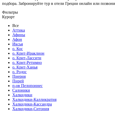
подбора. Забронируйте тур в отели Греции онлайн или позвон
Фильтры
Курорт
Все
Аттика
Афины
Афон
Иксья
о. Кос
о. Крит-Ираклион
о. Крит-Лассити
о. Крит-Ретимно
о. Крит-Ханья
о. Родос
Пиерия
Пирей
п-ов Пелопоннес
Салоники
Халкидики
Халкидики-Калликратия
Халкидики-Кассандра
Халкидики-Ситония