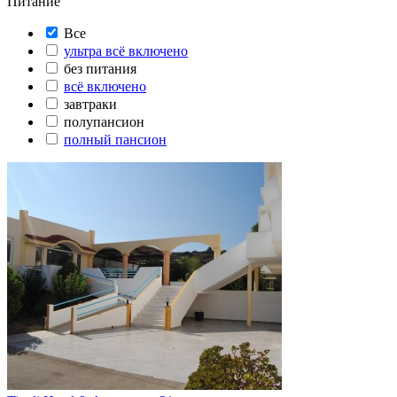
Питание
Все
ультра всё включено
без питания
всё включено
завтраки
полупансион
полный пансион