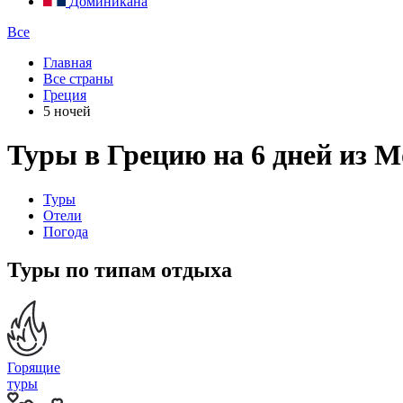
Доминикана
Все
Главная
Все страны
Греция
5 ночей
Туры в Грецию на 6 дней из 
Туры
Отели
Погода
Туры по типам отдыха
Горящие
туры