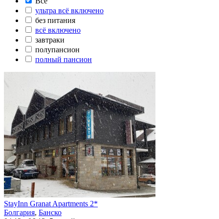
Все
ультра всё включено
без питания
всё включено
завтраки
полупансион
полный пансион
StayInn Granat Apartments 2*
Болгария
,
Банско