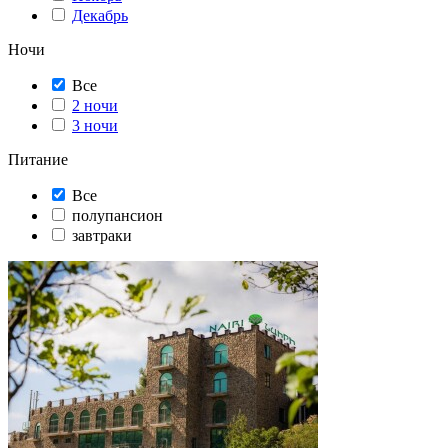
Декабрь
Ночи
Все
2 ночи
3 ночи
Питание
Все
полупансион
завтраки