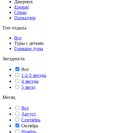
Джермук
Ереван
Севан
Цахкадзор
Тип отдыха
Все
Туры с детьми
Горящие туры
Звездность
Все
1-2-3 звезды
4 звезды
5 звезд
Месяц
Все
Август
Сентябрь
Октябрь
Ноябрь