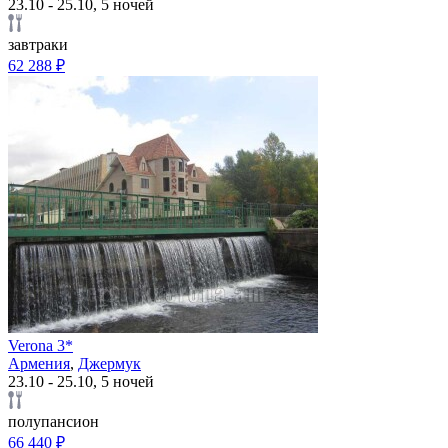
23.10 - 25.10, 5 ночей
завтраки
62 288 ₽
Verona 3*
Армения
,
Джермук
23.10 - 25.10, 5 ночей
полупансион
66 440 ₽