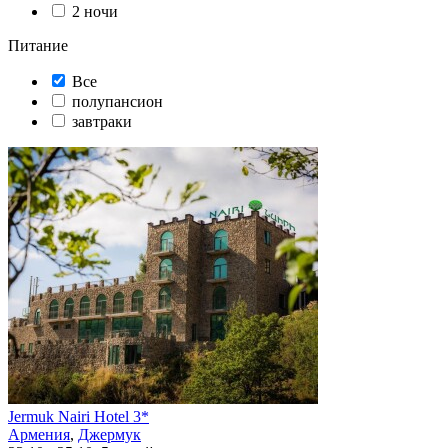
2 ночи
Питание
Все
полупансион
завтраки
Jermuk Nairi Hotel 3*
Армения
,
Джермук