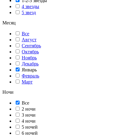
1-2-3 звезды
4 звезды
5 звезд
Месяц
Все
Август
Сентябрь
Октябрь
Ноябрь
Декабрь
Январь
Февраль
Март
Ночи
Все
2 ночи
3 ночи
4 ночи
5 ночей
6 ночей