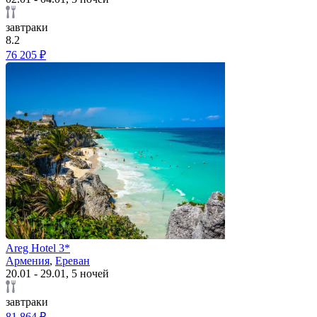
завтраки
8.2
76 205 ₽
Areg Hotel 3*
Армения
,
Ереван
20.01 - 29.01, 5 ночей
завтраки
81 864 ₽