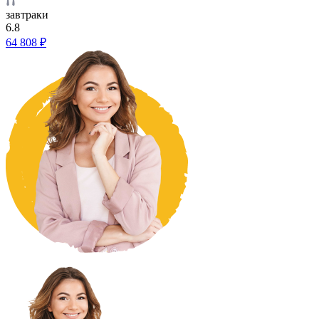
завтраки
6.8
64 808 ₽