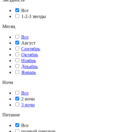
Все
1-2-3 звезды
Месяц
Все
Август
Сентябрь
Октябрь
Ноябрь
Декабрь
Январь
Ночи
Все
2 ночи
3 ночи
Питание
Все
полный пансион