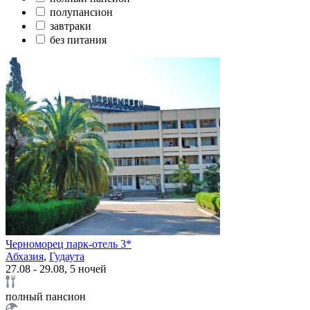
полупансион
завтраки
без питания
Черноморец парк-отель 3*
Абхазия
,
Гудаута
27.08 - 29.08, 5 ночей
полный пансион