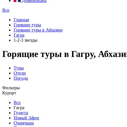
Доминикана
Все
Главная
Горящие туры
Горящие туры в Абхазию
Гагра
1-2-3 звезды
Горящие туры в Гагру, Абхази
Туры
Отели
Погода
Фильтры
Курорт
Все
Гагра
Гудаута
Новый Афон
Очамчыра