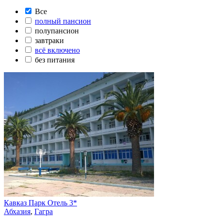
Все
полный пансион
полупансион
завтраки
всё включено
без питания
Кавказ Парк Отель 3*
Абхазия
,
Гагра