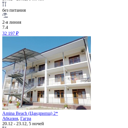
без питания
2-я линия
7.4
32 197 ₽
Amina Beach (Цандрипш) 2*
Абхазия
,
Гагра
20.12 - 23.12, 5 ночей