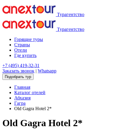
Турагентство
Турагентство
Горящие туры
Страны
Отели
Где купить
+7 (495) 419-32-31
Заказать звонок
|
Whatsapp
Подобрать тур
Главная
Каталог отелей
Абхазия
Гагра
Old Gagra Hotel 2*
Old Gagra Hotel 2*