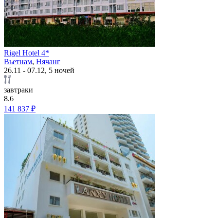
Rigel Hotel 4*
Вьетнам
,
Нячанг
26.11 - 07.12, 5 ночей
завтраки
8.6
141 837 ₽