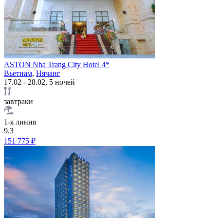
ASTON Nha Trang City Hotel 4*
Вьетнам
,
Нячанг
17.02 - 28.02, 5 ночей
завтраки
1-я линия
9.3
151 775 ₽