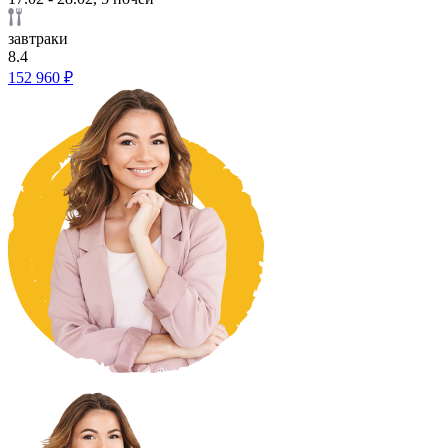
завтраки
8.4
152 960 ₽