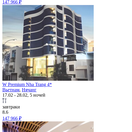
147 966 ₽
W Premium Nha Trang 4*
Вьетнам
,
Нячанг
17.02 - 28.02, 5 ночей
завтраки
8.6
147 966 ₽