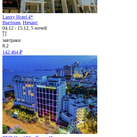
Lanxy Hotel 4*
Вьетнам
,
Нячанг
04.12 - 15.12, 5 ночей
завтраки
8.2
142 464 ₽