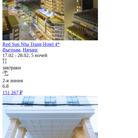
Red Sun Nha Trang Hotel 4*
Вьетнам
,
Нячанг
17.02 - 28.02, 5 ночей
завтраки
2-я линия
6.8
151 267 ₽