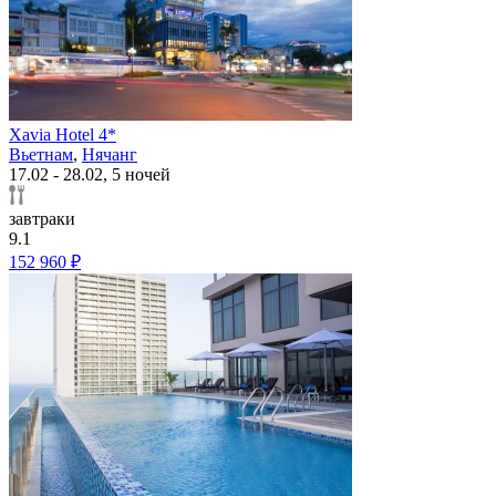
Xavia Hotel 4*
Вьетнам
,
Нячанг
17.02 - 28.02, 5 ночей
завтраки
9.1
152 960 ₽