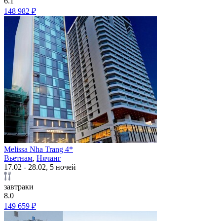
6.1
148 982 ₽
Melissa Nha Trang 4*
Вьетнам
,
Нячанг
17.02 - 28.02, 5 ночей
завтраки
8.0
149 659 ₽