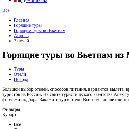
Доминикана
Все
Главная
Горящие туры
Горящие туры во Вьетнам
Апрель
7 ночей
Горящие туры во Вьетнам из 
Туры
Отели
Погода
Большой выбор отелей, способов питания, вариантов вылета, 
туристов из России. На сайте туристического агентства Anex 
формами подбора. Закажите тур в отели Вьетнама online или 
Фильтры
Курорт
Все