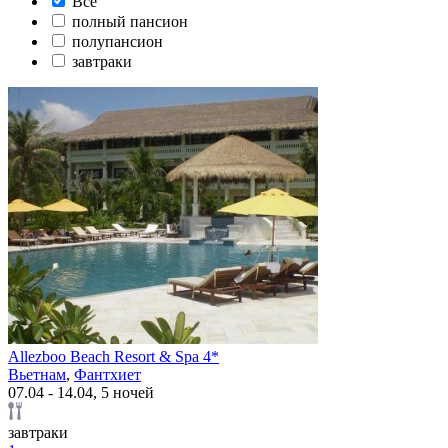
Все
полный пансион
полупансион
завтраки
Allezboo Beach Resort & Spa 4*
Вьетнам
,
Фантхиет
07.04 - 14.04, 5 ночей
завтраки