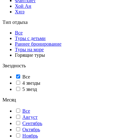
Фантхиет
Хой Ан
Хюэ
Тип отдыха
Все
Туры с детьми
Раннее бронирование
Туры на море
Горящие туры
Звездность
Все
4 звезды
5 звезд
Месяц
Все
Август
Сентябрь
Октябрь
Ноябрь