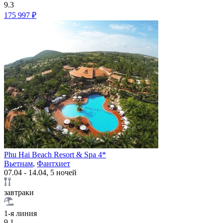
9.3
175 997 ₽
Phu Hai Beach Resort & Spa 4*
Вьетнам
,
Фантхиет
07.04 - 14.04, 5 ночей
завтраки
1-я линия
9.1