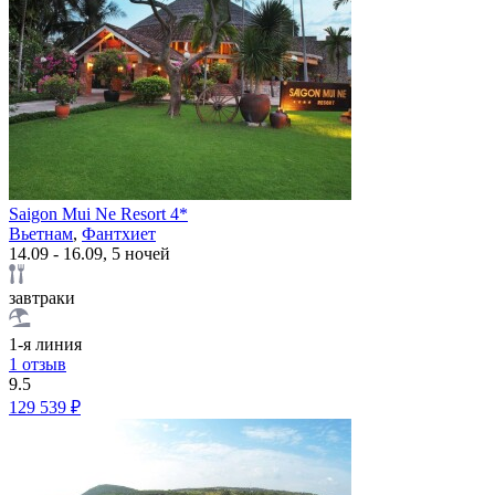
Saigon Mui Ne Resort 4*
Вьетнам
,
Фантхиет
14.09 - 16.09, 5 ночей
завтраки
1-я линия
1 отзыв
9.5
129 539 ₽