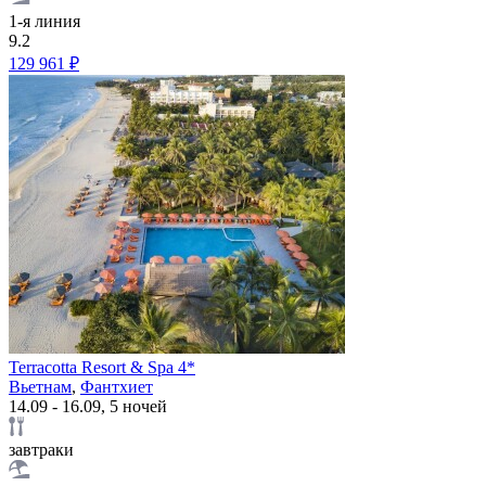
1-я линия
9.2
129 961 ₽
Terracotta Resort & Spa 4*
Вьетнам
,
Фантхиет
14.09 - 16.09, 5 ночей
завтраки