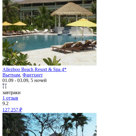
Allezboo Beach Resort & Spa 4*
Вьетнам
,
Фантхиет
01.09 - 03.09, 5 ночей
завтраки
1 отзыв
9.2
127 257 ₽