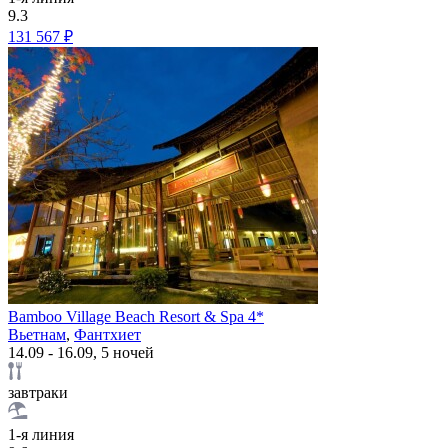
9.3
131 567 ₽
Bamboo Village Beach Resort & Spa 4*
Вьетнам
,
Фантхиет
14.09 - 16.09, 5 ночей
завтраки
1-я линия